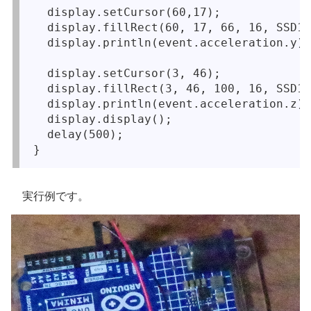
  display.setCursor(60,17);

  display.fillRect(60, 17, 66, 16, SSD13
  display.println(event.acceleration.y);

  display.setCursor(3, 46);

  display.fillRect(3, 46, 100, 16, SSD13
  display.println(event.acceleration.z);

  display.display();

  delay(500);

実行例です。