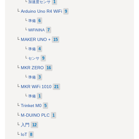
1
加速度センサ
Arduino Uno R4 WiFi
9
6
準備
7
WiFiNINA
MAKER UNO +
15
4
準備
9
センサ
MKR ZERO
16
3
準備
MKR WiFi 1010
21
1
準備
Trinket M0
5
M-DUINO PLC
1
入門
12
IoT
8