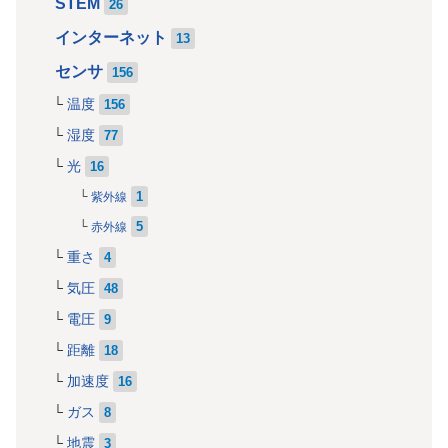
STEM
26
インターネット
13
センサ
156
温度
156
湿度
77
光
16
1
紫外線
5
赤外線
重さ
4
気圧
48
電圧
9
距離
18
加速度
16
ガス
8
地震
3