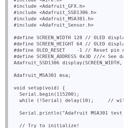
#include <Adafruit_GFX.h>
#include <Adafruit_SSD1306.h>
#include <Adafruit_MSA301.h>
#include <Adafruit_Sensor.h>

#define SCREEN_WIDTH 128 // OLED display
#define SCREEN_HEIGHT 64 // OLED display
#define OLED_RESET    -1 // Reset pin # 
#define SCREEN_ADDRESS 0x3D ///< See dat
Adafruit_SSD1306 display(SCREEN_WIDTH, S
Adafruit_MSA301 msa;

void setup(void) {

  Serial.begin(115200);

  while (!Serial) delay(10);     // will
  Serial.println("Adafruit MSA301 test!"
  // Try to initialize!
