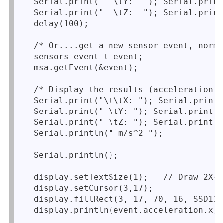
  Serial.print("  \tY:  "); Serial.print
  Serial.print("  \tZ:  "); Serial.print
  delay(100); 

  /* Or....get a new sensor event, norma
  sensors_event_t event; 

  msa.getEvent(&event);

  /* Display the results (acceleration i
  Serial.print("\t\tX: "); Serial.print(
  Serial.print(" \tY: "); Serial.print(e
  Serial.print(" \tZ: "); Serial.print(e
  Serial.println(" m/s^2 ");

  Serial.println();

  display.setTextSize(1);   // Draw 2X-s
  display.setCursor(3,17);

  display.fillRect(3, 17, 70, 16, SSD130
  display.println(event.acceleration.x);
