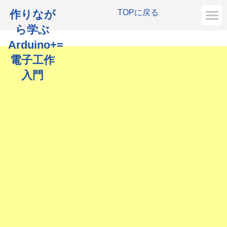
作りなが
TOPに戻る
ら学ぶ
Arduino+=
電子工作
入門