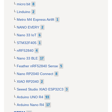
micro:bit
8
Linduino
2
Metro M4 Express Airlift
1
NANO EVERY
2
Nano 33 IoT
6
STM32F405
1
nRF52840
4
Nano 33 BLE
17
Feather nRF52840 Sense
5
Nano RP2040 Connect
8
XIAO RP2040
2
Seeed Studio XIAO ESP32C3
3
Arduino UNO R4
93
Arduino Nano R4
17