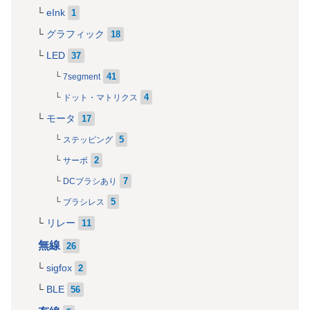
eInk
1
グラフィック
18
LED
37
41
7segment
4
ドット・マトリクス
モータ
17
5
ステッピング
2
サーボ
7
DCブラシあり
5
ブラシレス
リレー
11
無線
26
sigfox
2
BLE
56