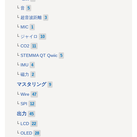
音
5
超音波距離
3
MIC
1
ジャイロ
10
CO2
11
STEMMA QT Qwiic
5
IMU
4
磁力
2
マスタリング
9
Wire
47
SPI
12
出力
45
LCD
22
OLED
28