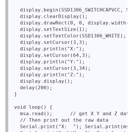
  display.begin(SSD1306_SWITCHCAPVCC, SC
  display.clearDisplay();

  display.drawRect(0, 0, display.width()
  display.setTextSize(1);               
  display.setTextColor(SSD1306_WHITE);  
  display.setCursor(3,3);

  display.println("X:");

  display.setCursor(64,3);

  display.println("Y:");

  display.setCursor(3,34);

  display.println("Z:");

  display.display();

  delay(200);

}

void loop() {

  msa.read();      // get X Y and Z data
  // Then print out the raw data

  Serial.print("X:  "); Serial.print(msa