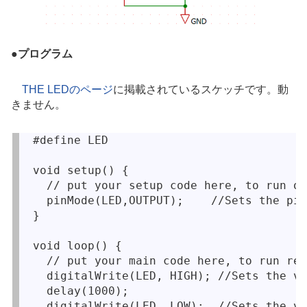
●
プログラム
THE LEDのページ
に掲載されているスケッチです。動
きません。
#define LED 

void setup() {

  // put your setup code here, to run on
  pinMode(LED,OUTPUT);    //Sets the pin
}

void loop() {

  // put your main code here, to run rep
  digitalWrite(LED, HIGH); //Sets the vo
  delay(1000);					   //Waits for 1000 milliseconds 

  digitalWrite(LED, LOW);  //Sets the vo