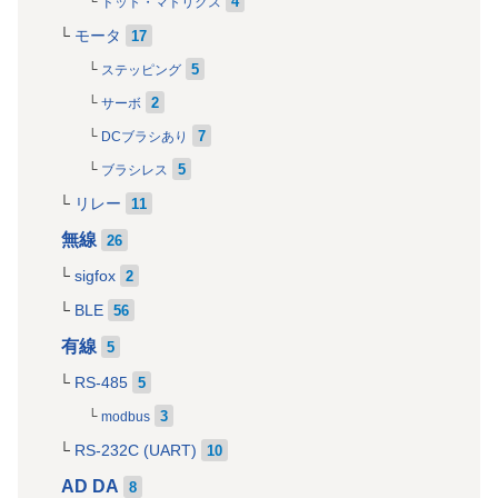
4
ドット・マトリクス
モータ
17
5
ステッピング
2
サーボ
7
DCブラシあり
5
ブラシレス
リレー
11
無線
26
sigfox
2
BLE
56
有線
5
RS-485
5
3
modbus
RS-232C (UART)
10
AD DA
8