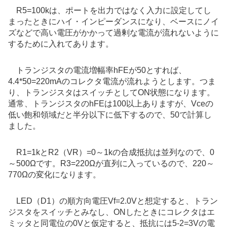
R5=100kは、ポートを出力ではなく入力に設定してし
まったときに
ハイ・インピーダンスになり
、
ベースにノイ
ズなどで高い電圧がかかって過剰な電流が流れないように
するために入れてあります。
トランジスタの電流増幅率hFEが50とすれば、
4.4*50=220mAのコレクタ電流が流れようとします。つま
り、トランジスタはスイッチとしてON状態になります。
通常、トランジスタのhFEは100以上ありますが、Vceの
低い飽和領域だと半分以下に低下するので、50で計算し
ました。
R1=1kとR2（VR）=0～1kの合成抵抗は並列なので、0
～500Ωです。R3=220Ωが直列に入っているので、220～
770Ωの変化になります。
LED（D1）の順方向電圧Vf=2.0Vと想定すると、トラン
ジスタをスイッチとみなし、ONしたときにコレクタはエ
ミッタと同電位の0Vと仮定すると、抵抗には5-2=3Vの電