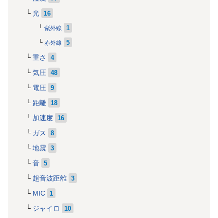
光
16
1
紫外線
5
赤外線
重さ
4
気圧
48
電圧
9
距離
18
加速度
16
ガス
8
地震
3
音
5
超音波距離
3
MIC
1
ジャイロ
10