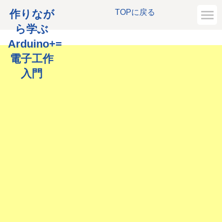
作りなが
TOPに戻る
ら学ぶ
Arduino+=
電子工作
入門