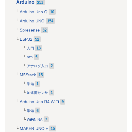
Arduino
253
Arduino Uno Q
10
Arduino UNO
154
Spresense
32
ESP32
52
13
入門
5
http
2
アナログ入力
M5Stack
15
1
準備
1
加速度センサ
Arduino Uno R4 WiFi
9
6
準備
7
WiFiNINA
MAKER UNO +
15