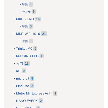
4
準備
9
センサ
MKR ZERO
16
3
準備
MKR WiFi 1010
21
1
準備
Trinket M0
5
M-DUINO PLC
1
入門
12
IoT
8
micro:bit
8
Linduino
2
Metro M4 Express Airlift
1
NANO EVERY
2