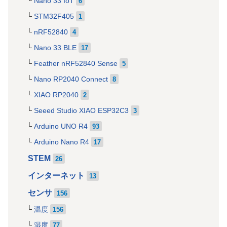
Nano 33 IoT
6
STM32F405
1
nRF52840
4
Nano 33 BLE
17
Feather nRF52840 Sense
5
Nano RP2040 Connect
8
XIAO RP2040
2
Seeed Studio XIAO ESP32C3
3
Arduino UNO R4
93
Arduino Nano R4
17
STEM
26
インターネット
13
センサ
156
温度
156
湿度
77