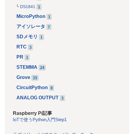
DS1841
1
MicroPython
1
アイソレータ
7
SDメモリ
1
RTC
3
PR
1
STEMMA
24
Grove
15
CircuitPython
8
ANALOG OUTPUT
3
Raspberry Pi記事
IoTで使うPython入門Step1