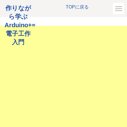
作りなが
TOPに戻る
ら学ぶ
Arduino+=
電子工作
入門