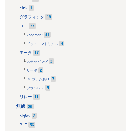
eInk
1
グラフィック
18
LED
37
41
7segment
4
ドット・マトリクス
モータ
17
5
ステッピング
2
サーボ
7
DCブラシあり
5
ブラシレス
リレー
11
無線
26
sigfox
2
BLE
56