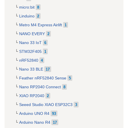
micro:bit
8
Linduino
2
Metro M4 Express Airlift
1
NANO EVERY
2
Nano 33 IoT
6
STM32F405
1
nRF52840
4
Nano 33 BLE
17
Feather nRF52840 Sense
5
Nano RP2040 Connect
8
XIAO RP2040
2
Seeed Studio XIAO ESP32C3
3
Arduino UNO R4
93
Arduino Nano R4
17