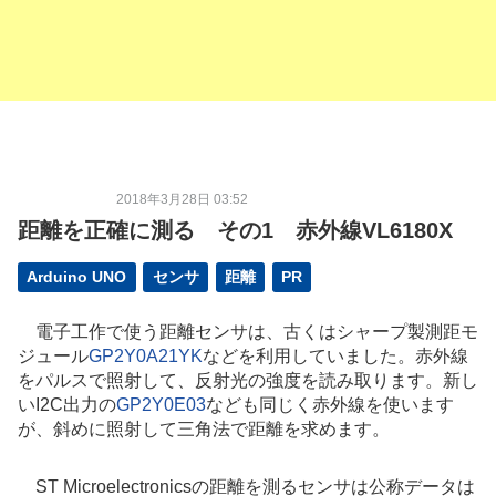
2018年3月28日 03:52
距離を正確に測る その1 赤外線VL6180X
Arduino UNO
センサ
距離
PR
電子工作で使う距離センサは、古くはシャープ製測距モ
ジュール
GP2Y0A21YK
などを利用していました。赤外線
をパルスで照射して、反射光の強度を読み取ります。新し
いI2C出力の
GP2Y0E03
なども同じく赤外線を使います
が、斜めに照射して三角法で距離を求めます。
ST Microelectronicsの距離を測るセンサは公称データは