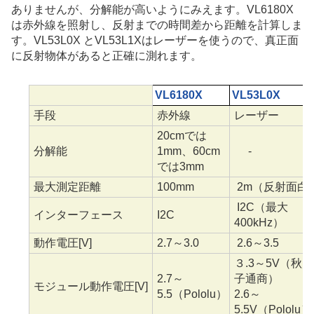
ありませんが、分解能が高いようにみえます。VL6180X
は赤外線を照射し、反射までの時間差から距離を計算しま
す。VL53L0X とVL53L1Xはレーザーを使うので、真正面
に反射物体があると正確に測れます。
VL6180X
VL53L0X
手段
赤外線
レーザー
20cmでは
分解能
1mm、60cm
-
では3mm
最大測定距離
100mm
2m（反射面白
I2C（最大
インターフェース
I2C
400kHz）
動作電圧[V]
2.7～3.0
2.6～3.5
３.3～5V（秋
2.7～
子通商）
モジュール動作電圧[V]
5.5（Pololu）
2.6～
5.5V（Pololu）