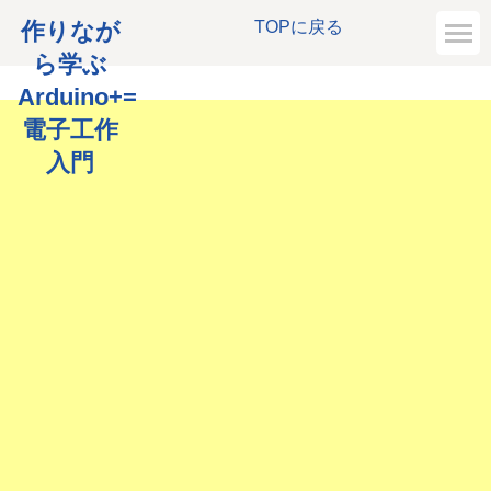
作りなが
TOPに戻る
ら学ぶ
Arduino+=
電子工作
入門