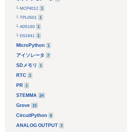
MCP4012
1
TPL0501
1
AD5160
1
DS1841
1
MicroPython
1
アイソレータ
7
SDメモリ
1
RTC
3
PR
1
STEMMA
24
Grove
15
CircuitPython
8
ANALOG OUTPUT
3