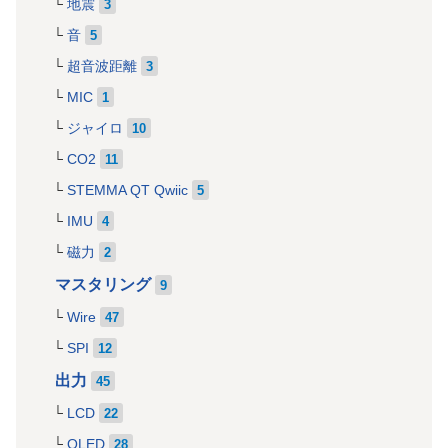
地震
3
音
5
超音波距離
3
MIC
1
ジャイロ
10
CO2
11
STEMMA QT Qwiic
5
IMU
4
磁力
2
マスタリング
9
Wire
47
SPI
12
出力
45
LCD
22
OLED
28