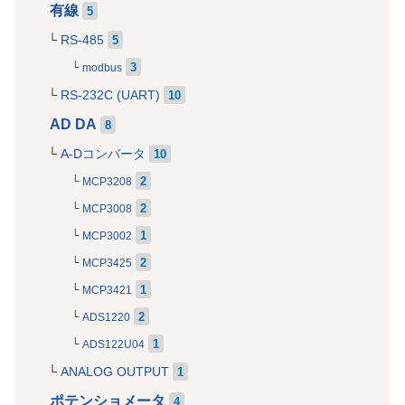
有線
5
RS-485
5
3
modbus
RS-232C (UART)
10
AD DA
8
A-Dコンバータ
10
2
MCP3208
2
MCP3008
1
MCP3002
2
MCP3425
1
MCP3421
2
ADS1220
1
ADS122U04
ANALOG OUTPUT
1
ポテンショメータ
4