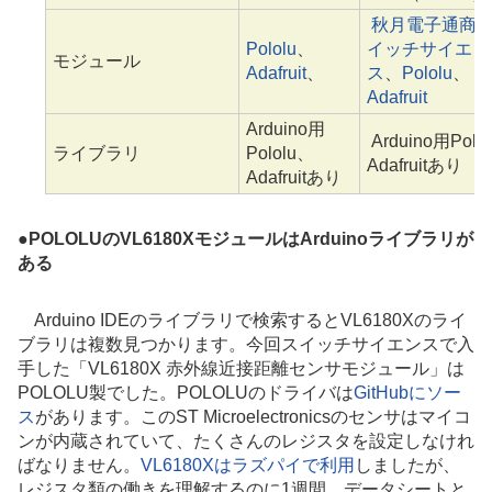
秋月電子通商
Pololu
、
イッチサイエン
モジュール
Adafruit
、
ス
、
Pololu
、
Adafruit
Arduino用
Arduino用Polo
ライブラリ
Pololu、
Adafruitあり
Adafruitあり
●
POLOLUのVL6180XモジュールはArduinoライブラリが
ある
Arduino IDEのライブラリで検索するとVL6180Xのライ
ブラリは複数見つかります。今回スイッチサイエンスで入
手した「VL6180X 赤外線近接距離センサモジュール」は
POLOLU製でした。POLOLUのドライバは
GitHubにソー
ス
があります。このST Microelectronicsのセンサはマイコ
ンが内蔵されていて、たくさんのレジスタを設定しなけれ
ばなりません。
VL6180Xはラズパイで利用
しましたが、
レジスタ類の働きを理解するのに1週間、データシートと