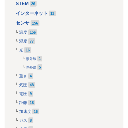
STEM
26
インターネット
13
センサ
156
温度
156
湿度
77
光
16
1
紫外線
5
赤外線
重さ
4
気圧
48
電圧
9
距離
18
加速度
16
ガス
8