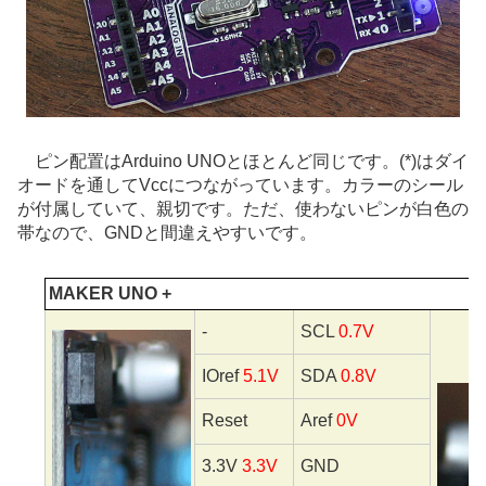
ピン配置はArduino UNOとほとんど同じです。(*)はダイ
オードを通してVccにつながっています。カラーのシール
が付属していて、親切です。ただ、使わないピンが白色の
帯なので、GNDと間違えやすいです。
MAKER UNO +
-
SCL
0.7V
IOref
5.1V
SDA
0.8V
Reset
Aref
0V
3.3V
3.3V
GND