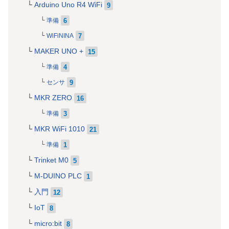
Arduino Uno R4 WiFi
9
6
準備
7
WiFiNINA
MAKER UNO +
15
4
準備
9
センサ
MKR ZERO
16
3
準備
MKR WiFi 1010
21
1
準備
Trinket M0
5
M-DUINO PLC
1
入門
12
IoT
8
micro:bit
8