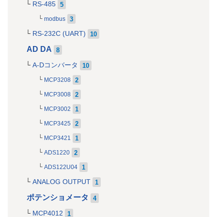
RS-485
5
3
modbus
RS-232C (UART)
10
AD DA
8
A-Dコンバータ
10
2
MCP3208
2
MCP3008
1
MCP3002
2
MCP3425
1
MCP3421
2
ADS1220
1
ADS122U04
ANALOG OUTPUT
1
ポテンショメータ
4
MCP4012
1