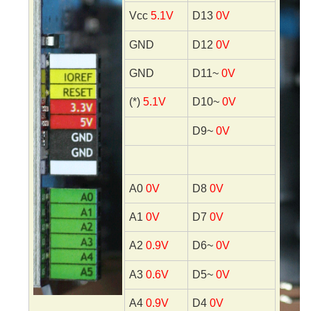
Vcc
5.1V
D13
0V
GND
D12
0V
GND
D11~
0V
(*)
5.1V
D10~
0V
D9~
0V
A0
0V
D8
0V
A1
0V
D7
0V
A2
0.9V
D6~
0V
A3
0.6V
D5~
0V
A4
0.9V
D4
0V