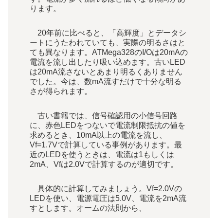
ります。
20年前に比べると、「高輝度」とデータシ
ートにうたわれていても、実際の明るさはと
ても異なります。ATMega328のI/Oは20mAの
電流を流し出したり吸い込めます。古いLED
は20mA流さないとあまり明るくありません
でした。今は、数mA流すだけで十分な明る
さが得られます。
古い書籍では、信号確認用の小信号回路
に、赤色LEDをつないで電流制限抵抗の値を
求めるとき、10mA以上の電流を流し、
Vf=1.7Vで計算している事例があります。最
近のLEDを使うときは、電流は1もしくは
2mA、Vfは2.0Vで計算するのが適切です。
具体的に計算してみましょう。Vf=2.0Vの
LEDを使い、電源電圧は5.0V、電流を2mA流
すとします。オームの法則から、