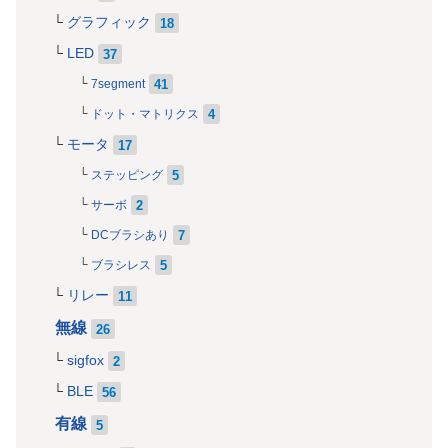
グラフィック
18
LED
37
41
7segment
4
ドット・マトリクス
モータ
17
5
ステッピング
2
サーボ
7
DCブラシあり
5
ブラシレス
リレー
11
無線
26
sigfox
2
BLE
56
有線
5