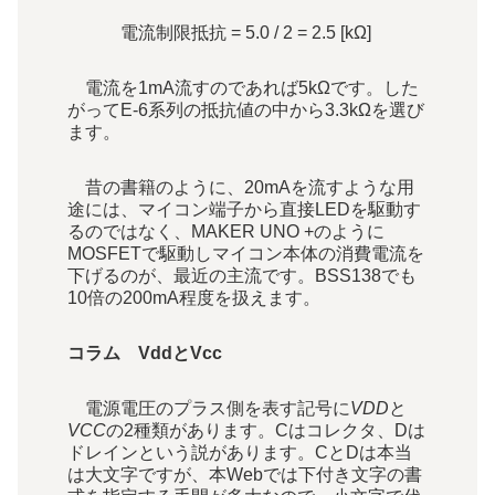
電流制限抵抗 = 5.0 / 2 = 2.5 [kΩ]
電流を1mA流すのであれば5kΩです。した
がってE-6系列の抵抗値の中から3.3kΩを選び
ます。
昔の書籍のように、20mAを流すような用
途には、マイコン端子から直接LEDを駆動す
るのではなく、MAKER UNO +のように
MOSFETで駆動しマイコン本体の消費電流を
下げるのが、最近の主流です。BSS138でも
10倍の200mA程度を扱えます。
コラム VddとVcc
電源電圧のプラス側を表す記号に
V
DD
と
V
CC
の2種類があります。Cはコレクタ、Dは
ドレインという説があります。CとDは本当
は大文字ですが、本Webでは下付き文字の書