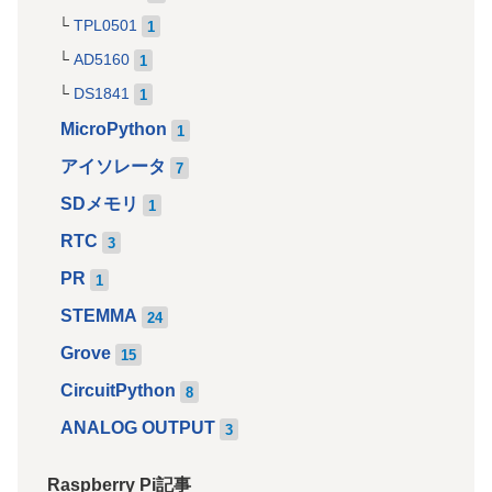
TPL0501
1
AD5160
1
DS1841
1
MicroPython
1
アイソレータ
7
SDメモリ
1
RTC
3
PR
1
STEMMA
24
Grove
15
CircuitPython
8
ANALOG OUTPUT
3
Raspberry Pi記事