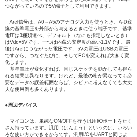
つながっているので5V端子として利用できます。
Aref信号は、A0～A5のアナログ入力を使うとき、A-D変
換の基準電圧を外部から与えるときに使う端子です。基準
電圧は3種類選べ、デフォルト（なにも指定しないとき）
はVdd=5Vです。一つは内蔵の安定度の高い1.1Vです。最
後はArefにつながった電圧です。5Vの電圧はUSBの電圧
ですから、つなぐたびに、そしてPCを変えれば大きく変
化します。
基準電圧が変化すれば、同じスケッチを動かしても得ら
れる結果は異なります。けれど、最後の桁が異なっても必
要なデータの誤差範囲ならば、シビアに考えなくても大丈
夫な使用例も多くあります。
●
周辺デバイス
マイコンは、単純なON/OFFを行う汎用I/Oポートをたく
さん持っています。汎用（はんよう）というのは、いろい
ろな使い方ができるからです。汎用I/OをUARTと同じよ