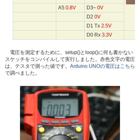
A5
0.8V
D3~
0V
D2
0V
D1 Tx
2.5V
D0 Rx
3.3V
電圧を測定するために、setup()とloop()に何も書かない
スケッチをコンパイルして実行しました。赤色文字の電圧
は、テスタで測った値です。
Arduino UNOの電圧はこちら
で調べました。