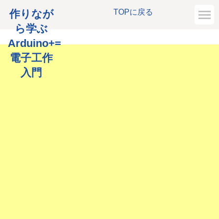
作りなが
TOPに戻る
ら学ぶ
Arduino+=
電子工作
入門