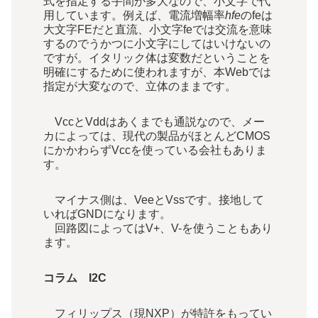
式を指定する手間が多大なので、小文字で代
用しています。例えば、電流増幅率
h
fe
のfeは
大文字FEだと直流、小文字feでは交流を意味
するのでうかつに小文字にしてはいけないの
ですが。イタリック体は変数だということを
明確にするために使われますが、本Webでは
指定が大変なので、立体のままです。
VccとVddはあくまでも通説なので、メー
カによっては、現代の製品がほとんどCMOS
にかかわらずVccを使っている会社もありま
す。
マイナス側は、VeeとVssです。接地して
いればGNDになります。
回路図によってはV+、V-を使うこともあり
ます。
コラム I2C
フィリップス（現NXP）が特許をもってい