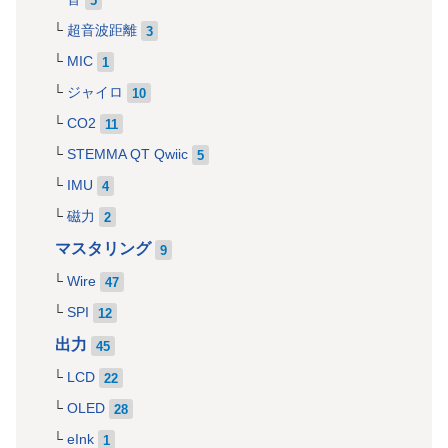
超音波距離
3
MIC
1
ジャイロ
10
CO2
11
STEMMA QT Qwiic
5
IMU
4
磁力
2
マスタリング
9
Wire
47
SPI
12
出力
45
LCD
22
OLED
28
eInk
1