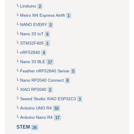
Linduino
2
Metro M4 Express Airlift
1
NANO EVERY
2
Nano 33 IoT
6
STM32F405
1
nRF52840
4
Nano 33 BLE
17
Feather nRF52840 Sense
5
Nano RP2040 Connect
8
XIAO RP2040
2
Seeed Studio XIAO ESP32C3
3
Arduino UNO R4
92
Arduino Nano R4
17
STEM
26