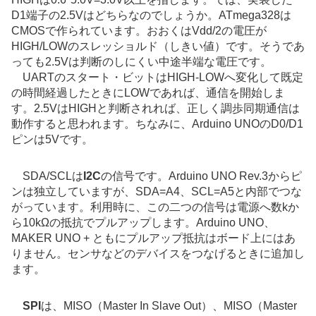
D1端子の2.5Vはどちらなのでしょうか。ATmega328は
CMOSで作られています。おおくはVdd/2の電圧が
HIGH/LOWのスレッショルド（しきい値）です。そうであ
っても2.5Vは判断のしにくい中途半端な電圧です。
UARTのスタート・ビットはHIGH-LOWへ変化して既定
の時間経過したときにLOWであれば、通信を開始しま
す。2.5VはHIGHと判断されれば、正しく調歩同期通信は
動作すると思われます。ちなみに、Arduino UNOのD0/D1
ピンは5Vです。
SDA/SCLは
I2C
の信号です。Arduino UNO Rev.3からピ
ンは独立していますが、SDA=A4、SCL=A5と内部でつな
がっています。利用時に、この二つの信号は電源へ数kか
ら10kΩの抵抗でプルアップします。Arduino UNO、
MAKER UNO + ともにプルアップ抵抗はボード上にはあ
りません。センサなどのデバイスをつなげるときに追加し
ます。
SPI
は、MISO（Master In Slave Out）、MISO（Master