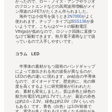
かったので、ロー・ノイズ・アンプやラジオ
のフロントエンドなどの高周波用増幅がメイ
ン用途のJ-FETがたくさん作られました。
海外では小信号を扱うとき
2N7000
がよく
使われます。チップ・タイプは
BSS138
が多
いようです。こちらはゲートの駆動電圧
Vth(gs)が低めなので、ロジック回路に直接つ
なげて駆動できます。秋月電子通商などで扱
っているので入手しやすいです。
コラム LED
半導体の素材がもつ固有のバンドギャップ
によって放出される光の波長が異なるのが、
LEDの色の違いに現れます。pn結合の半導体
なので、ダイオードです。歴史的に、光の輝
度を高くするように研究開発が行われたた
め、素材も変化しました。昔は赤色と緑色の
順方向電圧Vfは約1.7Vでしたが、最近の赤色
は約2.0～2.3V、緑色は約2.0V（3Vくらいの
もある）です。青色（白色）は3.0V前後で
す。電流が多く流れるほど低くなる傾向があ