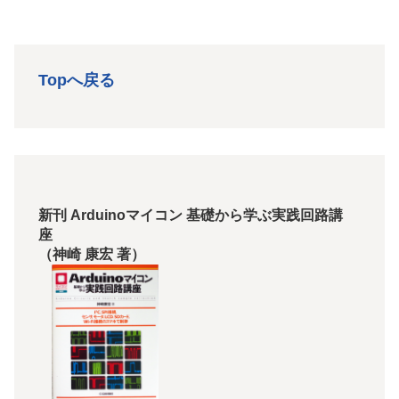
Topへ戻る
新刊 Arduinoマイコン 基礎から学ぶ実践回路講
座
（神崎 康宏 著）