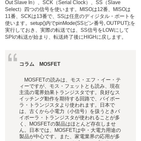
Out Slave In）、SCK（Serial Clock）、SS（Slave
Select）四つの信号を使います。MISOは12番、MISOは
11番、SCKは13番で、SSは任意のディジタル・ポートを
使います。setup()内で
pinMode
(SSピン番号
,
OUTPUT
)
;を
実行しておき、実際の転送では、SS信号をLOWにして
SPIの転送が始まり、転送終了後にHIGHに戻します。
コラム MOSFET
MOSFETの読みは、モス・エフ・イー・テ
ィーですが、モス・フェットとも読み、現在
主流の電界効果トランジスタです。良好なス
イッチング動作を期待する回路で、バイポー
ラ・トランジスタより使われます。日本で
は、古くから小電力（小信号）を扱うときバ
イポーラ・トランジスタが使われることが多
く、MOSFETの製品はほとんど存在しませ
ん。日本では、MOSFETは中・大電力用途の
製品が中心です。また、家電業界の応用が多