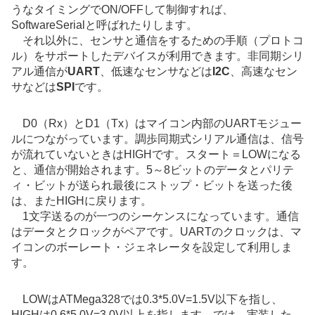
うなタイミングでON/OFFして制御すれば、
SoftwareSerialと呼ばれたりします。
それ以外に、センサと通信をするための手順（プロトコ
ル）をサポートしたデバイスが利用できます。非同期シリ
アル通信が
UART
、低速なセンサなどは
I2C
、高速なセン
サなどは
SPI
です。
D0（Rx）とD1（Tx）はマイコン内部のUARTモジュー
ルにつながっています。調歩同期式シリアル通信は、信号
が流れていないときはHIGHです。スタート＝LOWになる
と、通信が開始されます。5～8ビットのデータとパリテ
ィ・ビットが送られ最後にストップ・ビットを送った後
は、またHIGHに戻ります。
1文字送るのが一つのシーケンスになっています。通信
はデータとクロックがペアです。UARTのクロックは、マ
イコンのボーレート・ジェネレータを設定して利用しま
す。
LOWはATMega328では0.3*5.0V=1.5V以下を指し、
HIGHは0.6*5.0V=3.0V以上を指します。では、実装した