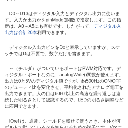
D0～D13はディジタル入力とディジタル出力に使いま
す。入力か出力かをpinMode()関数で指定します。この指
定は、A0～A5にも有効です。したがって、
ディジタル入
出力は合計20本
利用できます。
ディジタル入出力ピンをDxと表示していますが、スケ
ッチではDは不要で、数字だけを書きます。
～（チルダ）がついているポートはPWM対応です。デ
ィジタル・ポートなのに、analogWrite()関数が使えます。
出力は0と5Vのディジタル値ですが、約500HzのON/OFF
のデューティ比を変化させ、平均化されたアナログ電圧を
出力できます。人の目は60Hz以上の高速な繰り返しは連
続した明るさとして認識するので、LEDの明るさ調整など
に応用できます。
IOref は、通常、シールドを載せて使うとき、本体が何
ボルトで動いているかを知らせるための端子です。Vccに