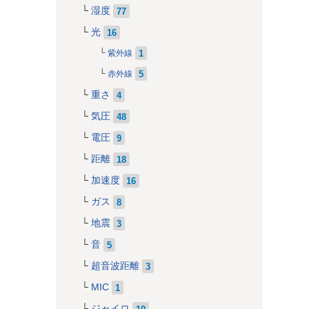
湿度
77
光
16
1
紫外線
5
赤外線
重さ
4
気圧
48
電圧
9
距離
18
加速度
16
ガス
8
地震
3
音
5
超音波距離
3
MIC
1
ジャイロ
10