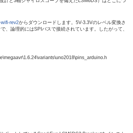
度計と3軸ジャイロスコープを備えたLSM6DS）はどこにつ
-wifi-rev2
からダウンロードします。5V-3.3Vのレベル変換さ
で、論理的にはSPIバスで接続されています。したがって、
。
e\megaavr\1.6.24\variants\uno2018\pins_arduino.h