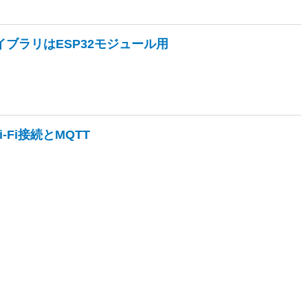
) ライブラリはESP32モジュール用
) Wi-Fi接続とMQTT