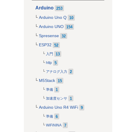
Arduino
253
Arduino Uno Q
10
Arduino UNO
154
Spresense
32
ESP32
52
13
入門
5
http
2
アナログ入力
M5Stack
15
1
準備
1
加速度センサ
Arduino Uno R4 WiFi
9
6
準備
7
WiFiNINA