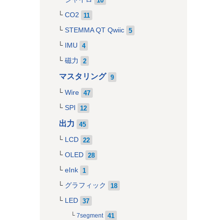
CO2
11
STEMMA QT Qwiic
5
IMU
4
磁力
2
マスタリング
9
Wire
47
SPI
12
出力
45
LCD
22
OLED
28
eInk
1
グラフィック
18
LED
37
41
7segment