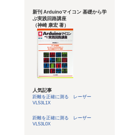
新刊 Arduinoマイコン 基礎から学
ぶ実践回路講座
（神崎 康宏 著）
人気記事
距離を正確に測る レーザー
VL53L1X
距離を正確に測る レーザー
VL53L0X