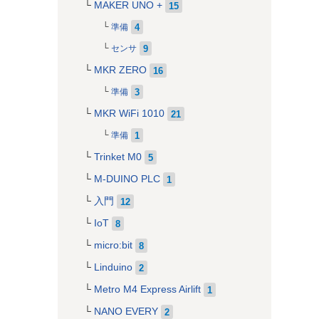
MAKER UNO +
15
4
準備
9
センサ
MKR ZERO
16
3
準備
MKR WiFi 1010
21
1
準備
Trinket M0
5
M-DUINO PLC
1
入門
12
IoT
8
micro:bit
8
Linduino
2
Metro M4 Express Airlift
1
NANO EVERY
2