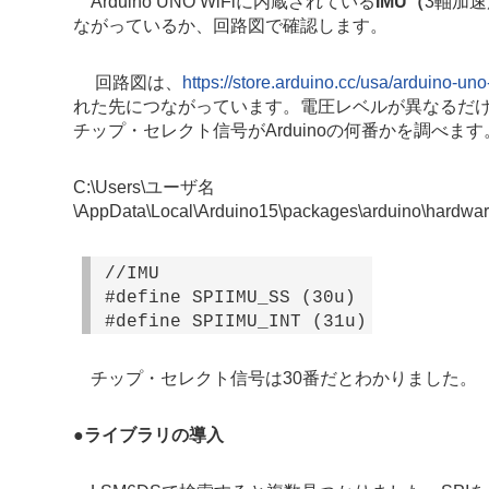
Arduino UNO WiFiに内蔵されている
IMU（
3軸加速
ながっているか、回路図で確認します。
回路図は、
https://store.arduino.cc/usa/arduino-uno
れた先につながっています。電圧レベルが異なるだけ
チップ・セレクト信号がArduinoの何番かを調べます
C:\Users\ユーザ名
\AppData\Local\Arduino15\packages\arduino\hardwar
//IMU
#define SPIIMU_SS (30u)
#define SPIIMU_INT (31u)
チップ・セレクト信号は30番だとわかりました。
●
ライブラリの導入