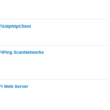
iUdpNtpClient
iPing ScanNetworks
 Web Server