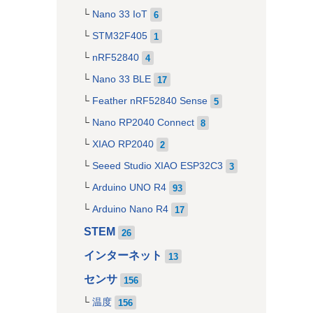
Nano 33 IoT
6
STM32F405
1
nRF52840
4
Nano 33 BLE
17
Feather nRF52840 Sense
5
Nano RP2040 Connect
8
XIAO RP2040
2
Seeed Studio XIAO ESP32C3
3
Arduino UNO R4
93
Arduino Nano R4
17
STEM
26
インターネット
13
センサ
156
温度
156