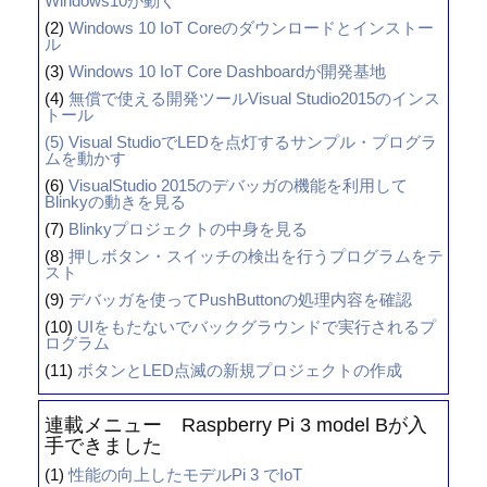
Windows10が動く
(2)
Windows 10 IoT Coreのダウンロードとインストー
ル
(3)
Windows 10 IoT Core Dashboardが開発基地
(4)
無償で使える開発ツールVisual Studio2015のインス
トール
(5)
Visual StudioでLEDを点灯するサンプル・プログラ
ムを動かす
(6)
VisualStudio 2015のデバッガの機能を利用して
Blinkyの動きを見る
(7)
Blinkyプロジェクトの中身を見る
(8)
押しボタン・スイッチの検出を行うプログラムをテ
スト
(9)
デバッガを使ってPushButtonの処理内容を確認
(10)
UIをもたないでバックグラウンドで実行されるプ
ログラム
(11)
ボタンとLED点滅の新規プロジェクトの作成
連載メニュー Raspberry Pi 3 model Bが入
手できました
(1)
性能の向上したモデルPi 3 でIoT