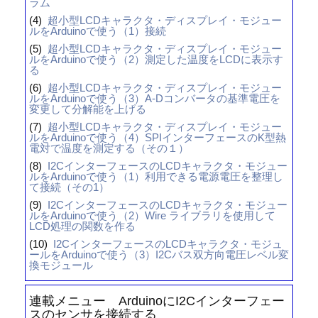
ラム
(4)
超小型LCDキャラクタ・ディスプレイ・モジュー
ルをArduinoで使う（1）接続
(5)
超小型LCDキャラクタ・ディスプレイ・モジュー
ルをArduinoで使う（2）測定した温度をLCDに表示す
る
(6)
超小型LCDキャラクタ・ディスプレイ・モジュー
ルをArduinoで使う（3）A-Dコンバータの基準電圧を
変更して分解能を上げる
(7)
超小型LCDキャラクタ・ディスプレイ・モジュー
ルをArduinoで使う（4）SPIインターフェースのK型熱
電対で温度を測定する（その１）
(8)
I2CインターフェースのLCDキャラクタ・モジュー
ルをArduinoで使う（1）利用できる電源電圧を整理し
て接続（その1）
(9)
I2CインターフェースのLCDキャラクタ・モジュー
ルをArduinoで使う（2）Wire ライブラリを使用して
LCD処理の関数を作る
(10)
I2CインターフェースのLCDキャラクタ・モジュ
ールをArduinoで使う（3）I2Cバス双方向電圧レベル変
換モジュール
連載メニュー ArduinoにI2Cインターフェー
スのセンサを接続する