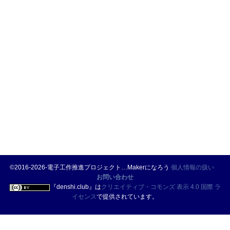
©2016-2026-電子工作推進プロジェクト…Makerになろう
個人情報の扱い
お問い合わせ
『
denshi.club
』は
クリエイティブ・コモンズ 表示 4.0 国際 ラ
イセンス
で提供されています。