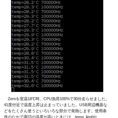
Zeroを室温18℃時、CPU負荷100%で30分走らせました。
41度付近で温度上昇は止まっていました。USB周辺機器な
どをたくさん使うといろいろな部分で発熱します。使用条
件のなかで周辺の温度が高いときには、temp_limitや