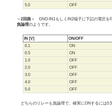
5.0
OFF
＜
2回路
＞ GND-IN1もしくIN2端子
に下記の電圧を
負論理
のようです。
IN [V]
ON/OFF
0.1
ON
0.5
ON
1.0
OFF
2.0
OFF
3.0
OFF
4.0
OFF
5.0
OFF
どちらのリレーも負論理で、確実にONするには0.