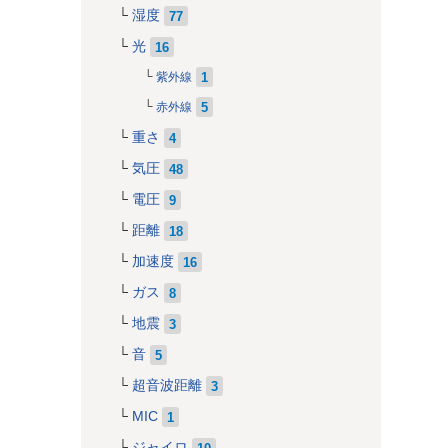
湿度
77
光
16
1
紫外線
5
赤外線
重さ
4
気圧
48
電圧
9
距離
18
加速度
16
ガス
8
地震
3
音
5
超音波距離
3
MIC
1
ジャイロ
10