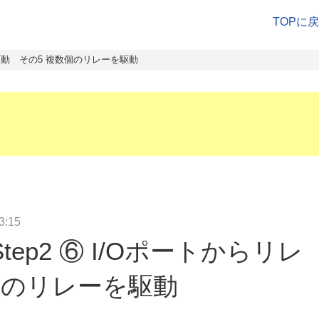
TOPに
を駆動 その5 複数個のリレーを駆動
:15
ep2 ⑥ I/Oポートからリレ
個のリレーを駆動