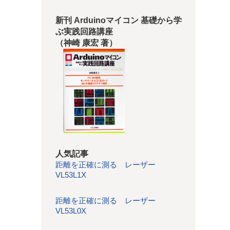
新刊 Arduinoマイコン 基礎から学
ぶ実践回路講座
（神崎 康宏 著）
人気記事
距離を正確に測る レーザー
VL53L1X
距離を正確に測る レーザー
VL53L0X