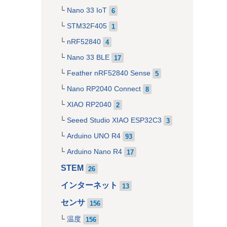
Nano 33 IoT
6
STM32F405
1
nRF52840
4
Nano 33 BLE
17
Feather nRF52840 Sense
5
Nano RP2040 Connect
8
XIAO RP2040
2
Seeed Studio XIAO ESP32C3
3
Arduino UNO R4
93
Arduino Nano R4
17
STEM
26
インターネット
13
センサ
156
温度
156