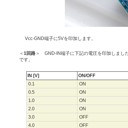
Vcc-GND端子に5Vを印加します。
＜
1回路
＞ GND-IN端子に下記の電圧を印加しまし
です。
IN [V]
ON/OFF
0.1
ON
0.5
ON
1.0
ON
2.0
ON
3.0
OFF
4.0
OFF