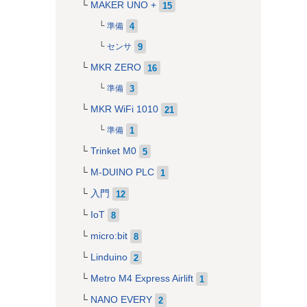
MAKER UNO +
15
4
準備
9
センサ
MKR ZERO
16
3
準備
MKR WiFi 1010
21
1
準備
Trinket M0
5
M-DUINO PLC
1
入門
12
IoT
8
micro:bit
8
Linduino
2
Metro M4 Express Airlift
1
NANO EVERY
2