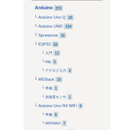
Arduino
253
Arduino Uno Q
10
Arduino UNO
154
Spresense
32
ESP32
52
13
入門
5
http
2
アナログ入力
M5Stack
15
1
準備
1
加速度センサ
Arduino Uno R4 WiFi
9
6
準備
7
WiFiNINA