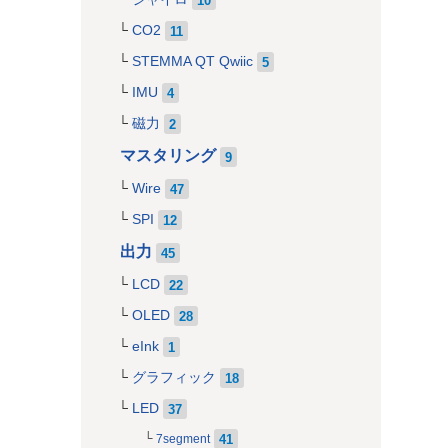
CO2
11
STEMMA QT Qwiic
5
IMU
4
磁力
2
マスタリング
9
Wire
47
SPI
12
出力
45
LCD
22
OLED
28
eInk
1
グラフィック
18
LED
37
41
7segment