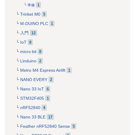
1
準備
Trinket M0
5
M-DUINO PLC
1
入門
12
IoT
8
micro:bit
8
Linduino
2
Metro M4 Express Airlift
1
NANO EVERY
2
Nano 33 IoT
6
STM32F405
1
nRF52840
4
Nano 33 BLE
17
Feather nRF52840 Sense
5