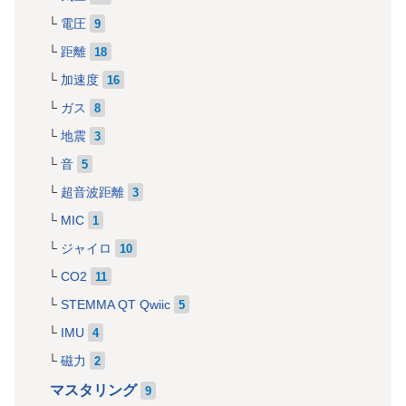
電圧
9
距離
18
加速度
16
ガス
8
地震
3
音
5
超音波距離
3
MIC
1
ジャイロ
10
CO2
11
STEMMA QT Qwiic
5
IMU
4
磁力
2
マスタリング
9