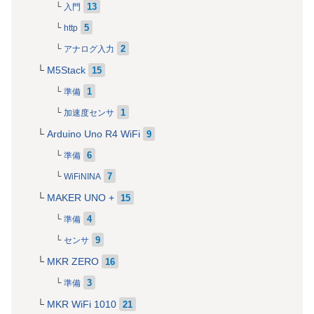
13
入門
5
http
2
アナログ入力
M5Stack
15
1
準備
1
加速度センサ
Arduino Uno R4 WiFi
9
6
準備
7
WiFiNINA
MAKER UNO +
15
4
準備
9
センサ
MKR ZERO
16
3
準備
MKR WiFi 1010
21