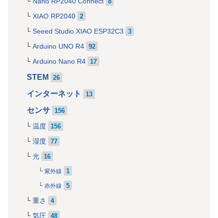
Nano RP2040 Connect
8
XIAO RP2040
2
Seeed Studio XIAO ESP32C3
3
Arduino UNO R4
92
Arduino Nano R4
17
STEM
26
インターネット
13
センサ
156
温度
156
湿度
77
光
16
1
紫外線
5
赤外線
重さ
4
気圧
48