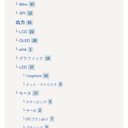
Wire
47
SPI
12
出力
45
LCD
22
OLED
28
eInk
1
グラフィック
18
LED
37
41
7segment
4
ドット・マトリクス
モータ
17
5
ステッピング
2
サーボ
7
DCブラシあり
5
ブラシレス