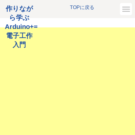
作りなが
TOPに戻る
ら学ぶ
Arduino+=
電子工作
入門