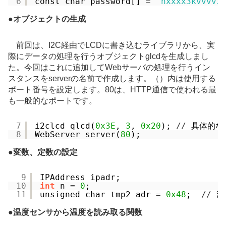
6
const char password[] 
=
"hxxxx3kvvvv3
●
オブジェクトの生成
前回は、I2C経由でLCDに書き込むライブラリから、実
際にデータの処理を行うオブジェクトglcdを生成しまし
た。今回はこれに追加してWebサーバの処理を行うイン
スタンスをserverの名前で作成します。（）内は使用する
ポート番号を設定します。80は、HTTP通信で使われる最
も一般的なポートです。
7
i2clcd qlcd(
0x3E
, 
3
, 
0x20
); 
/
/
具体的な
8
WebServer server(
80
);
●
変数、定数の設定
9
IPAddress ipadr;
10
int
n 
=
0
;
11
unsigned char tmp2_adr 
=
0x48
;  
/
/
温
●
温度センサから温度を読み取る関数