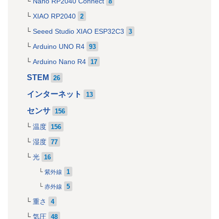
Nano RP2040 Connect
8
XIAO RP2040
2
Seeed Studio XIAO ESP32C3
3
Arduino UNO R4
93
Arduino Nano R4
17
STEM
26
インターネット
13
センサ
156
温度
156
湿度
77
光
16
1
紫外線
5
赤外線
重さ
4
気圧
48