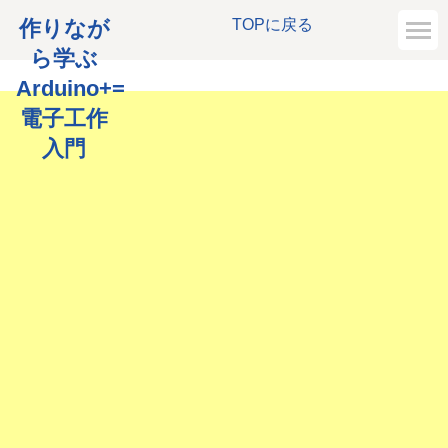
作りなが
TOPに戻る
ら学ぶ
Arduino+=
電子工作
入門