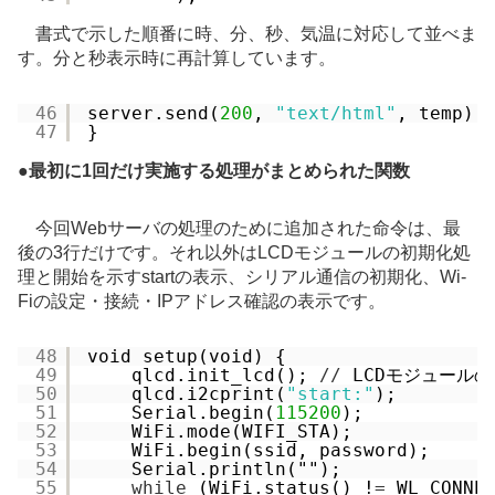
書式で示した順番に時、分、秒、気温に対応して並べま
す。分と秒表示時に再計算しています。
46
server.send(
200
, 
"text/html"
, temp);
47
}
●
最初に1回だけ実施する処理がまとめられた関数
今回Webサーバの処理のために追加された命令は、最
後の3行だけです。それ以外はLCDモジュールの初期化処
理と開始を示すstartの表示、シリアル通信の初期化、Wi-
Fiの設定・接続・IPアドレス確認の表示です。
48
void setup(void) {
49
qlcd.init_lcd(); 
/
/
LCDモジュール
50
qlcd.i2cprint(
"start:"
);
51
Serial.begin(
115200
);
52
WiFi.mode(WIFI_STA);
53
WiFi.begin(ssid, password);
54
Serial.println("");
55
while
(WiFi.status() !
=
WL_CONNE