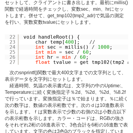
セットして、クライアントに書き出します。最初にmillis()
関数で経過時間をチェックし、変数sec、min、hrにセッ
トします。併せて、get_tmp102(tmp2_adr)で気温の測定
を行い、実数変数tvalueにセットします。
22
void handleRoot() {
23
char temp[
400
];　　
/
/
24
int
sec 
=
millis() 
/
1000
;
25
int
min
=
sec 
/
60
;
26
int
hr 
=
min
/
60
;
27
float
tvalue 
=
get_tmp102(tmp2_a
次のsnprintf()関数で最大400文字までの文字列として、
表示データを文字列にセットします。
経過時間、気温の表示書式は、文字列の中のUptime:、
Temperature:に続く変換指定子％2d、%2d、%2d、%8.2f
で行っています。変換指定子は％で始まります。％に続く
次の数字は、数値の表示桁数です。次のｄは10進数表示
を示します。ｆは実数表示で少数の右側の2は小数点以下
の表示桁数を示します。カラー・コードは、RGBの強さ
をそれぞれ2桁の16進表示で、3色合計を6桁の16進数で表
しています。文字の色は3色0のブラックを指定していま