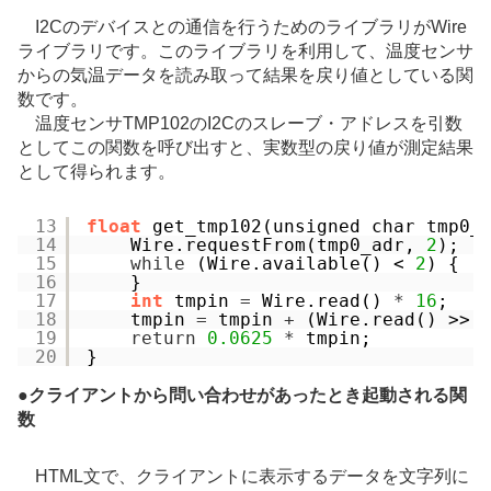
I2Cのデバイスとの通信を行うためのライブラリがWire
ライブラリです。このライブラリを利用して、温度センサ
からの気温データを読み取って結果を戻り値としている関
数です。
温度センサTMP102のI2Cのスレーブ・アドレスを引数
としてこの関数を呼び出すと、実数型の戻り値が測定結果
として得られます。
13
float
get_tmp102(unsigned char tmp0_
14
Wire.requestFrom(tmp0_adr, 
2
);
15
while
(Wire.available() < 
2
) {
16
}
17
int
tmpin 
=
Wire.read() 
*
16
;
18
tmpin 
=
tmpin 
+
(Wire.read() >> 
19
return
0.0625
*
tmpin;
20
}
●
クライアントから問い合わせがあったとき起動される関
数
HTML文で、クライアントに表示するデータを文字列に