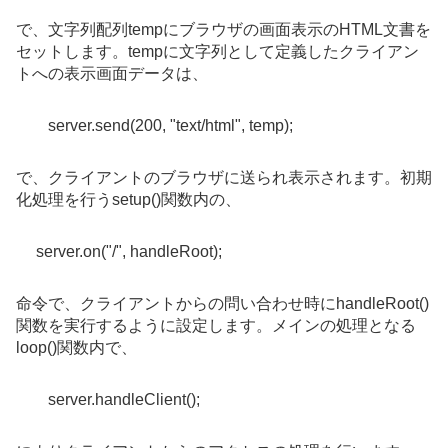
で、文字列配列tempにブラウザの画面表示のHTML文書を
セットします。tempに文字列として定義したクライアン
トへの表示画面データは、
server.send(200, "text/html", temp);
で、クライアントのブラウザに送られ表示されます。初期
化処理を行うsetup()関数内の、
server.on("/", handleRoot);
命令で、クライアントからの問い合わせ時にhandleRoot()
関数を実行するように設定します。メインの処理となる
loop()関数内で、
server.handleClient();