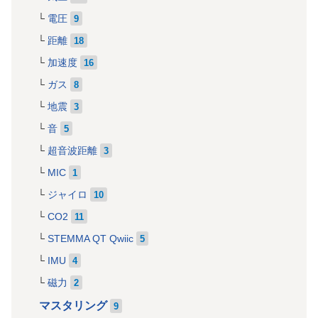
電圧
9
距離
18
加速度
16
ガス
8
地震
3
音
5
超音波距離
3
MIC
1
ジャイロ
10
CO2
11
STEMMA QT Qwiic
5
IMU
4
磁力
2
マスタリング
9