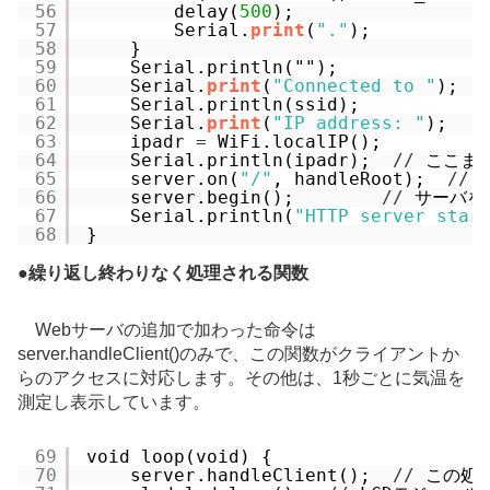
56
delay(
500
);
57
Serial.
print
(
"."
);
58
}
59
Serial.println("");
60
Serial.
print
(
"Connected to "
);
61
Serial.println(ssid);
62
Serial.
print
(
"IP address: "
);
63
ipadr 
=
WiFi.localIP();
64
Serial.println(ipadr);  
/
/
ここまで
65
server.on(
"/"
, handleRoot);  
/
/
66
server.begin();        
/
/
サーバを
67
Serial.println(
"HTTP server star
68
}
●
繰り返し終わりなく処理される関数
Webサーバの追加で加わった命令は
server.handleClient()のみで、この関数がクライアントか
らのアクセスに対応します。その他は、1秒ごとに気温を
測定し表示しています。
69
void loop(void) {
70
server.handleClient();  
/
/
この処