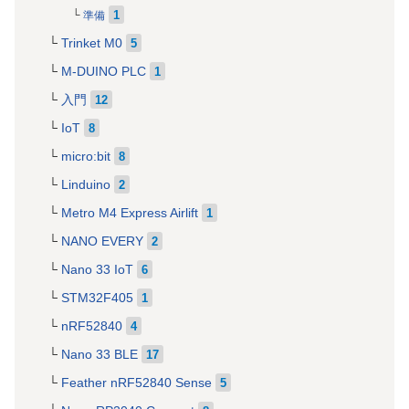
1
準備
Trinket M0
5
M-DUINO PLC
1
入門
12
IoT
8
micro:bit
8
Linduino
2
Metro M4 Express Airlift
1
NANO EVERY
2
Nano 33 IoT
6
STM32F405
1
nRF52840
4
Nano 33 BLE
17
Feather nRF52840 Sense
5