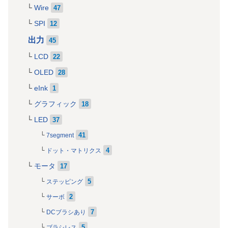
Wire
47
SPI
12
出力
45
LCD
22
OLED
28
eInk
1
グラフィック
18
LED
37
41
7segment
4
ドット・マトリクス
モータ
17
5
ステッピング
2
サーボ
7
DCブラシあり
5
ブラシレス