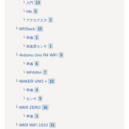
13
入門
5
http
2
アナログ入力
M5Stack
15
1
準備
1
加速度センサ
Arduino Uno R4 WiFi
9
6
準備
7
WiFiNINA
MAKER UNO +
15
4
準備
9
センサ
MKR ZERO
16
3
準備
MKR WiFi 1010
21