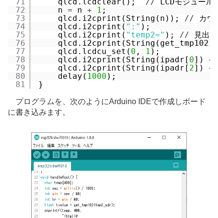
71
qlcd.lcdclear();  
/
/
LCDモジュール
72
n 
=
n 
+
1
;
73
qlcd.i2cprint(String(n)); 
/
/
カウ
74
qlcd.i2cprint(
":"
);
75
qlcd.i2cprint(
"temp2="
); 
/
/
見出し
76
qlcd.i2cprint(String(get_tmp102(
77
qlcd.lcdcu_set(
0
, 
1
);
78
qlcd.i2cprint(String(ipadr[
0
]) 
+
79
qlcd.i2cprint(String(ipadr[
2
]) 
+
80
delay(
1000
);
81
}
プログラムを、次のようにArduino IDEで作成しボード
に書き込みます。