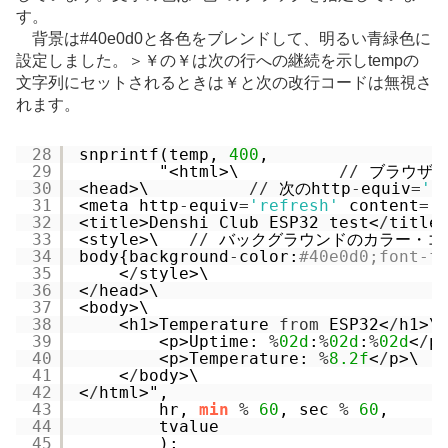
す。
背景は#40e0d0と各色をブレンドして、明るい青緑色に
設定しました。＞￥の￥は次の行への継続を示しtempの
文字列にセットされるときは￥と次の改行コードは無視さ
れます。
28
snprintf(temp, 
400
,
29
"<html>\          
/
/
ブラウザで
30
<head>\          
/
/
次のhttp
-
equiv
=
'r
31
<meta http
-
equiv
=
'refresh'
content
=
'
32
<title>Denshi Club ESP32 test<
/
title
33
<style>\   
/
/
バックグラウンドのカラー・コ
34
body{background
-
color:
#40e0d0;font-f
35
<
/
style>\
36
<
/
head>\
37
<body>\
38
<h1>Temperature 
from
ESP32<
/
h1>\
39
<p>Uptime: 
%
02d
:
%
02d
:
%
02d
<
/
p
40
<p>Temperature: 
%
8.2f
<
/
p>\
41
<
/
body>\
42
<
/
html>",
43
hr, 
min
%
60
, sec 
%
60
,
44
tvalue
45
);