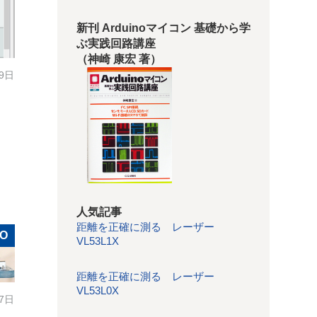
新刊 Arduinoマイコン 基礎から学
ぶ実践回路講座
（神崎 康宏 著）
19日
人気記事
距離を正確に測る レーザー
RO
VL53L1X
距離を正確に測る レーザー
VL53L0X
17日