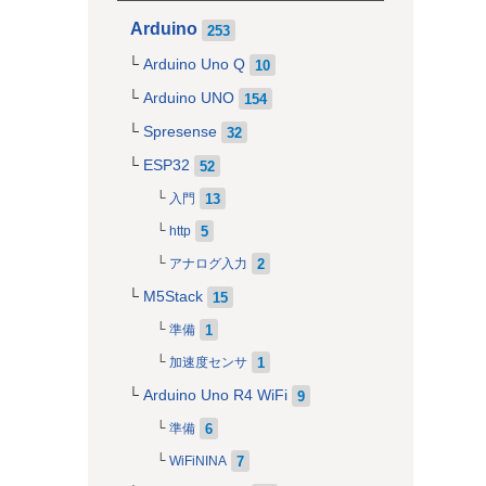
Arduino
253
Arduino Uno Q
10
Arduino UNO
154
Spresense
32
ESP32
52
13
入門
5
http
2
アナログ入力
M5Stack
15
1
準備
1
加速度センサ
Arduino Uno R4 WiFi
9
6
準備
7
WiFiNINA