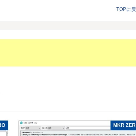
TOPに
覧
RO
MKR ZE