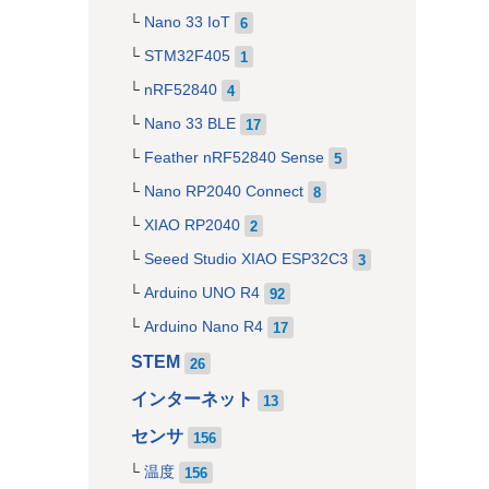
Nano 33 IoT
6
STM32F405
1
nRF52840
4
Nano 33 BLE
17
Feather nRF52840 Sense
5
Nano RP2040 Connect
8
XIAO RP2040
2
Seeed Studio XIAO ESP32C3
3
Arduino UNO R4
92
Arduino Nano R4
17
STEM
26
インターネット
13
センサ
156
温度
156