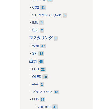
CO2
11
STEMMA QT Qwiic
5
IMU
4
磁力
2
マスタリング
9
Wire
47
SPI
12
出力
45
LCD
22
OLED
28
eInk
1
グラフィック
18
LED
37
41
7segment