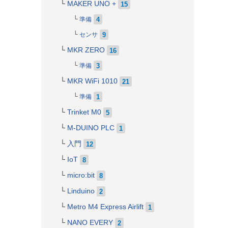
MAKER UNO +
15
4
準備
9
センサ
MKR ZERO
16
3
準備
MKR WiFi 1010
21
1
準備
Trinket M0
5
M-DUINO PLC
1
入門
12
IoT
8
micro:bit
8
Linduino
2
Metro M4 Express Airlift
1
NANO EVERY
2