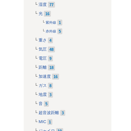
湿度
77
光
16
1
紫外線
5
赤外線
重さ
4
気圧
48
電圧
9
距離
18
加速度
16
ガス
8
地震
3
音
5
超音波距離
3
MIC
1
ジャイロ
10