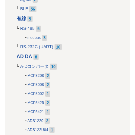
BLE
56
有線
5
RS-485
5
3
modbus
RS-232C (UART)
10
AD DA
8
A-Dコンバータ
10
2
MCP3208
2
MCP3008
1
MCP3002
2
MCP3425
1
MCP3421
2
ADS1220
1
ADS122U04