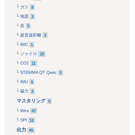
ガス
8
地震
3
音
5
超音波距離
3
MIC
1
ジャイロ
10
CO2
11
STEMMA QT Qwiic
5
IMU
4
磁力
2
マスタリング
9
Wire
47
SPI
12
出力
45