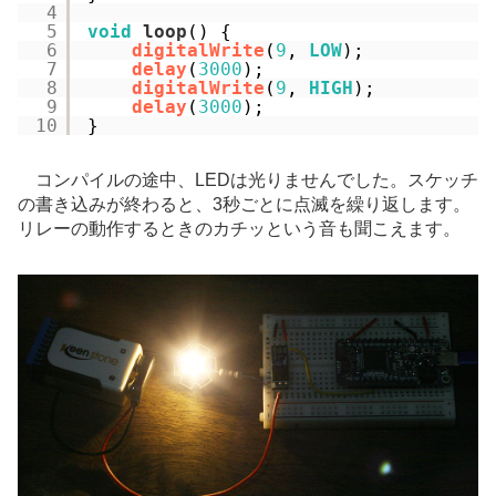
4
5
void
loop
() {
6
digitalWrite
(
9
, 
LOW
);
7
delay
(
3000
);
8
digitalWrite
(
9
, 
HIGH
);
9
delay
(
3000
);
10
}
コンパイルの途中、LEDは光りませんでした。スケッチ
の書き込みが終わると、3秒ごとに点滅を繰り返します。
リレーの動作するときのカチッという音も聞こえます。