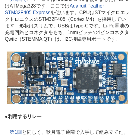
はATMega328です。ここでは
Adafruit Feather
STM32F405 Express
を使います。CPUはSTマイクロエレ
クトロニクスのSTM32F405（Cortex M4）を採用してい
ます。形状はスリムで、USBはType-Cです。Li-Po電池の
充電回路とコネクタをもち、1mmピッチの4ピンコネクタ
Qwiic（STEMMA QT）は、I2C接続専用ポートです。
●
利用するリレー
第1回
と同じく、秋月電子通商で入手して組み立てた、