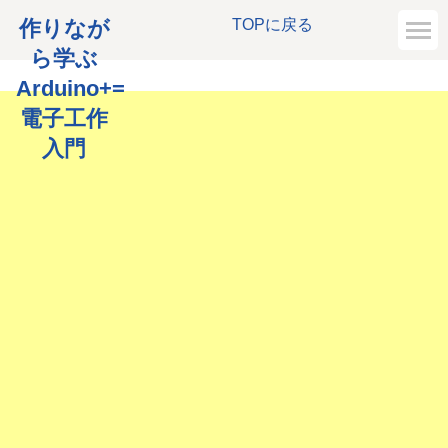
作りなが
TOPに戻る
ら学ぶ
Arduino+=
電子工作
入門