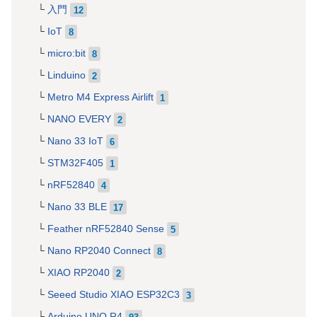
入門
12
IoT
8
micro:bit
8
Linduino
2
Metro M4 Express Airlift
1
NANO EVERY
2
Nano 33 IoT
6
STM32F405
1
nRF52840
4
Nano 33 BLE
17
Feather nRF52840 Sense
5
Nano RP2040 Connect
8
XIAO RP2040
2
Seeed Studio XIAO ESP32C3
3
Arduino UNO R4
93