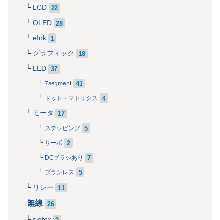
LCD
22
OLED
28
eInk
1
グラフィック
18
LED
37
41
7segment
4
ドット・マトリクス
モータ
17
5
ステッピング
2
サーボ
7
DCブラシあり
5
ブラシレス
リレー
11
無線
26
sigfox
2