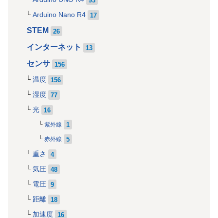
Arduino Nano R4
17
STEM
26
インターネット
13
センサ
156
温度
156
湿度
77
光
16
1
紫外線
5
赤外線
重さ
4
気圧
48
電圧
9
距離
18
加速度
16