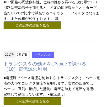
■CR回路の周波数特性、位相の推移を調べる 次に示すC-R
回路は交流信号を加えると、所定の周波数からオクターブ
当たり6dBの比率で減衰するハイカット・フィルタとなりま
す。また位相が90度ずれます。 減
この記事の詳細を見る
2017年
7月17日
トランジスタ
トランジスタの働きをLTspiceで調べる
（10）電流源の利用
■電流源でベース電流を制御する トランジスタは、ベース電
流の大小でコレクタ電流を制御します。実際の回路では、
ベースに直列に接続した抵抗に電圧を加えて電圧を電流に
変換して制御しています。 ●電流源 LT
この記事の詳細を見る