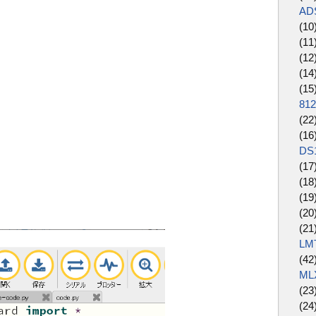
AD
(10
(11
(12
(14
(15
81
(22
(16
DS
(17
(18
(19
(20
(21
LM
(42
ML
(23
(24