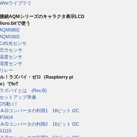
Wireライブラリ
2C接続AQMシリーズのキャラクタ表示LCD
icro:bitで使う
AQM0802
AQM1602
CdS光センサ
圧力センサ
温度センサ
湿度センサ
リレー
ル！ラズパイ・ゼロ（Raspberry pi
ro）でIoT
ラズパイとは (Rev.B)
セットアップ準備
OS動く!
)
A-Dコンバータの利用1 18ビット I2C
P3424
)
A-Dコンバータの利用2 16ビット I2C
S1115