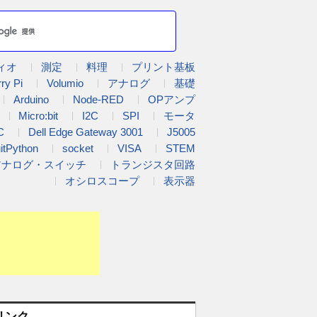
ィオ
測定
料理
プリント基板
ry Pi
Volumio
アナログ
基礎
Arduino
Node-RED
OPアンプ
Micro:bit
I2C
SPI
モータ
C
Dell Edge Gateway 3001
J5005
uitPython
socket
VISA
STEM
アナログ・スイッチ
トランジスタ回路
オシロスコープ
表示器
リンク