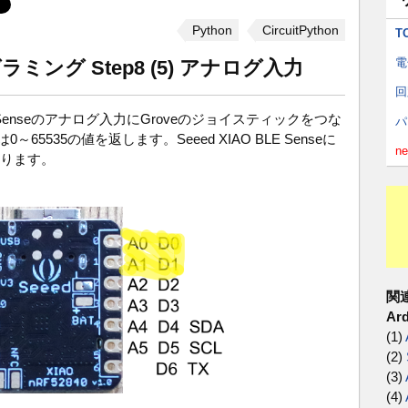
Python
CircuitPython
T
電
ログラミング Step8 (5) アナログ入力
回
E Senseのアナログ入力にGroveのジョイスティックをつな
パ
は0～65535の値を返します。Seeed XIAO BLE Senseに
n
あります。
関
Ar
(1)
(2)
(3)
(4)