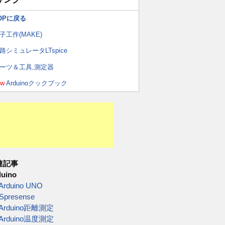
OPに戻る
子工作(MAKE)
路シミュレータLTspice
ーツ＆工具,測定器
ew
Arduinoクックブック
連記事
duino
Arduino UNO
Spresense
Arduino距離測定
Arduino温度測定