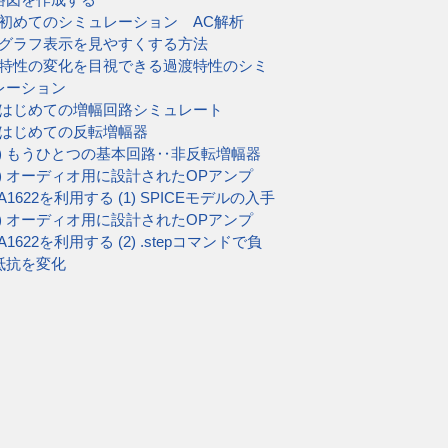
5) 初めてのシミュレーション AC解析
6) グラフ表示を見やすくする方法
7) 特性の変化を目視できる過渡特性のシミ
レーション
8) はじめての増幅回路シミュレート
9) はじめての反転増幅器
10) もうひとつの基本回路‥非反転増幅器
11) オーディオ用に設計されたOPアンプ
A1622を利用する (1) SPICEモデルの入手
12) オーディオ用に設計されたOPアンプ
A1622を利用する (2) .stepコマンドで負
抵抗を変化