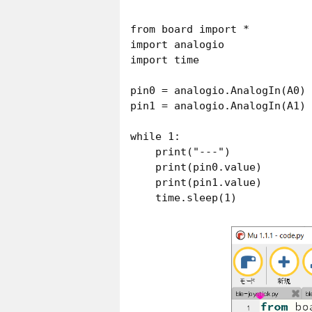
from board import *

import analogio

import time

pin0 = analogio.AnalogIn(A0)

pin1 = analogio.AnalogIn(A1)

while 1:

    print("---")

    print(pin0.value)

    print(pin1.value)
