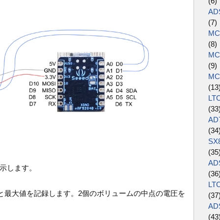
(6
AD
(7
MC
(8
MC
(9
MC
(1
LT
(3
AD
(3
SX
(35
AD
示します。
(36
LT
最大値を記録します。2個のボリュームの中点の電圧を
(37
AD
(43