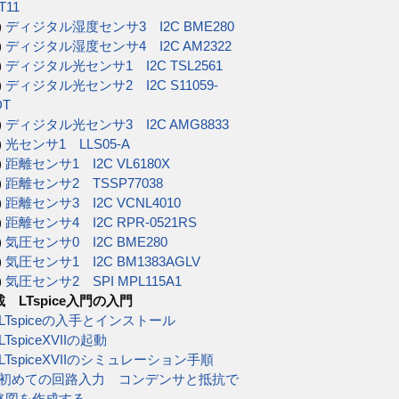
T11
)
ディジタル湿度センサ3 I2C BME280
)
ディジタル湿度センサ4 I2C AM2322
)
ディジタル光センサ1 I2C TSL2561
)
ディジタル光センサ2 I2C S11059-
DT
)
ディジタル光センサ3 I2C AMG8833
)
光センサ1 LLS05-A
)
距離センサ1 I2C VL6180X
)
距離センサ2 TSSP77038
)
距離センサ3 I2C VCNL4010
)
距離センサ4 I2C RPR-0521RS
)
気圧センサ0 I2C BME280
)
気圧センサ1 I2C BM1383AGLV
)
気圧センサ2 SPI MPL115A1
 LTspice入門の入門
) LTspiceの入手とインストール
 LTspiceXVIIの起動
) LTspiceXVIIのシミュレーション手順
4) 初めての回路入力 コンデンサと抵抗で
路図を作成する