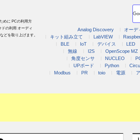
ために PCの利用方
ウドの利用 オーディ
Analog Discovery
オーデ
などを取り上げます。
キット組み立て
LabVIEW
Raspber
BLE
IoT
デバイス
LED
無線
I2S
OpenScope MZ
角度センサ
NUCLEO
P
UPボード
Python
Circ
Modbus
PR
toio
電源