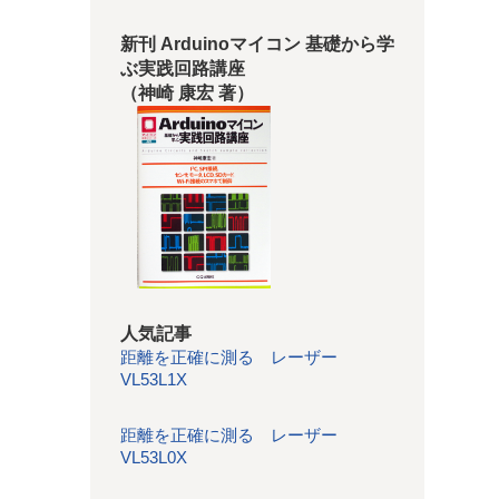
新刊 Arduinoマイコン 基礎から学
ぶ実践回路講座
（神崎 康宏 著）
人気記事
距離を正確に測る レーザー
VL53L1X
距離を正確に測る レーザー
VL53L0X