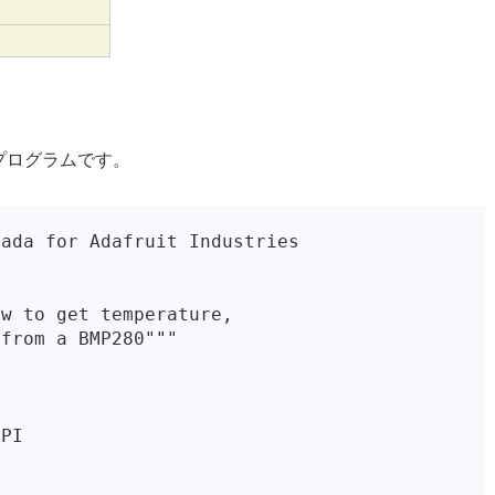
しプログラムです。
ada for Adafruit Industries

w to get temperature,

from a BMP280"""

PI
