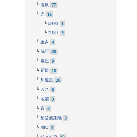
湿度
77
光
16
1
紫外線
5
赤外線
重さ
4
気圧
48
電圧
9
距離
18
加速度
16
ガス
8
地震
3
音
5
超音波距離
3
MIC
1
ジャイロ
10