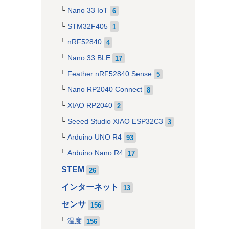
Nano 33 IoT
6
STM32F405
1
nRF52840
4
Nano 33 BLE
17
Feather nRF52840 Sense
5
Nano RP2040 Connect
8
XIAO RP2040
2
Seeed Studio XIAO ESP32C3
3
Arduino UNO R4
93
Arduino Nano R4
17
STEM
26
インターネット
13
センサ
156
温度
156