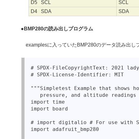
D5 SCL
SCL
D4 SDA
SDA
●
BMP280の読み出しプログラム
examplesに入っていたBMP280のデータ読み出
# SPDX-FileCopyrightText: 2021 lady
# SPDX-License-Identifier: MIT

"""Simpletest Example that shows ho
   pressure, and altitude readings 
import time

import board

# import digitalio # For use with S
import adafruit_bmp280
