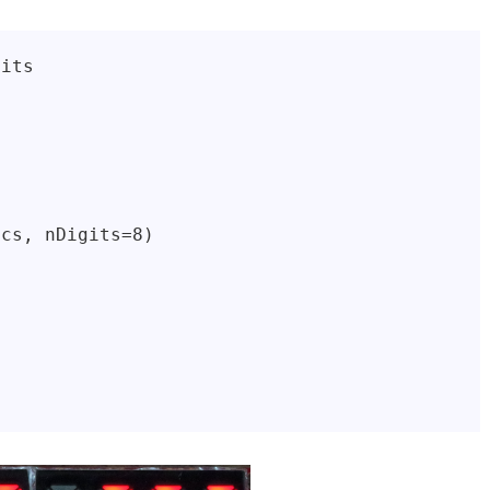
its

cs, nDigits=8)
