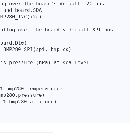
ng over the board's default I2C bus

 and board.SDA

MP280_I2C(i2c)

ating over the board's default SPI bus

oard.D10)

_BMP280_SPI(spi, bmp_cs)

's pressure (hPa) at sea level



% bmp280.temperature)

mp280.pressure)

 % bmp280.altitude)
