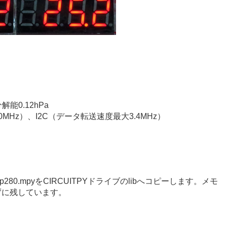
解能0.12hPa
Hz）、I2C（データ転送速度最大3.4MHz）
p280.mpyをCIRCUITPYドライブのlibへコピーします。メモ
ずに残しています。