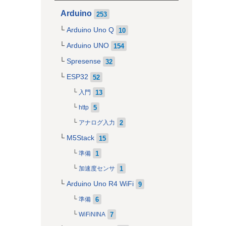
Arduino
253
Arduino Uno Q
10
Arduino UNO
154
Spresense
32
ESP32
52
13
入門
5
http
2
アナログ入力
M5Stack
15
1
準備
1
加速度センサ
Arduino Uno R4 WiFi
9
6
準備
7
WiFiNINA