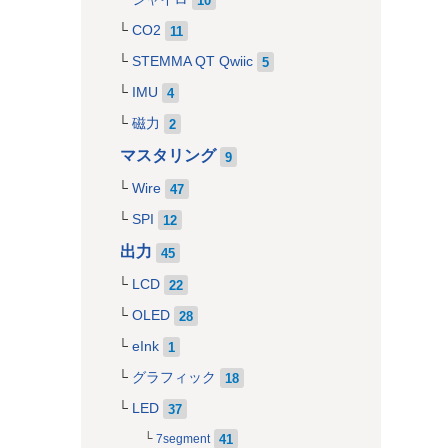
CO2
11
STEMMA QT Qwiic
5
IMU
4
磁力
2
マスタリング
9
Wire
47
SPI
12
出力
45
LCD
22
OLED
28
eInk
1
グラフィック
18
LED
37
41
7segment