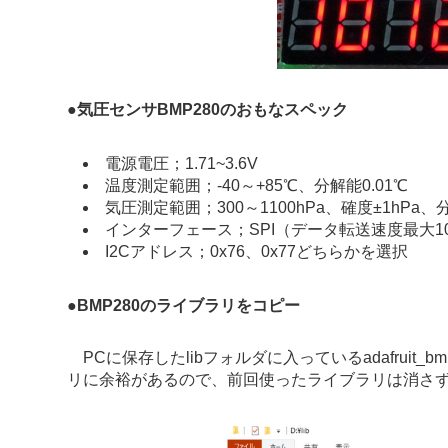
●
気圧センサ
BMP280のおもなスペック
電源電圧；1.71~3.6V
温度測定範囲；-40～+85℃、分解能0.01℃
気圧測定範囲；300～1100hPa、確度±1hPa、分
インターフェース；SPI（データ転送速度最大10M
I2Cアドレス；0x76、0x77どちらかを選択
●
BMP280のライブラリをコピー
PCに保存したlibフォルダに入っているadafruit_bm
リに余裕があるので、前回使ったライブラリは消さ