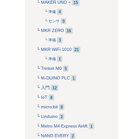
MAKER UNO +
15
4
準備
9
センサ
MKR ZERO
16
3
準備
MKR WiFi 1010
21
1
準備
Trinket M0
5
M-DUINO PLC
1
入門
12
IoT
8
micro:bit
8
Linduino
2
Metro M4 Express Airlift
1
NANO EVERY
2