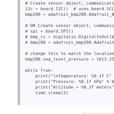
# Create sensor object, communicati
i2c = board.I2C()  # uses board.SCL
bmp280 = adafruit_bmp280.Adafruit_B
# OR Create sensor object, communic
# spi = board.SPI()

# bmp_cs = digitalio.DigitalInOut(b
# bmp280 = adafruit_bmp280.Adafruit
# change this to match the location
bmp280.sea_level_pressure = 1013.25
while True:

    print("\nTemperature: %0.1f C" 
    print("Pressure: %0.1f hPa" % b
    print("Altitude = %0.2f meters"
    time.sleep(2)
