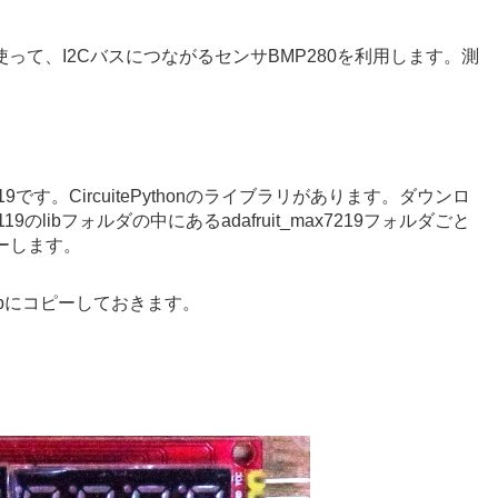
honを使って、I2CバスにつながるセンサBMP280を利用します。測
です。CircuitePythonのライブラリがあります。ダウンロ
y-20220119のlibフォルダの中にあるadafruit_max7219フォルダごと
ピーします。
bにコピーしておきます。