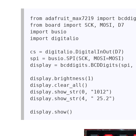
from adafruit_max7219 import bcddig
from board import SCK, MOSI, D7

import busio

import digitalio

cs = digitalio.DigitalInOut(D7)

spi = busio.SPI(SCK, MOSI=MOSI)

display = bcddigits.BCDDigits(spi, 
display.brightness(1)

display.clear_all()

display.show_str(0, "1012")

display.show_str(4, " 25.2")
