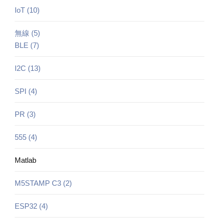
IoT (10)
無線 (5)
BLE (7)
I2C (13)
SPI (4)
PR (3)
555 (4)
Matlab
M5STAMP C3 (2)
ESP32 (4)