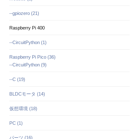
--gpiozero (21)
Raspberry Pi 400
--CircuitPython (1)
Raspberry Pi Pico (36)
--CircuitPython (9)
--C (19)
BLDCモータ (14)
仮想環境 (18)
PC (1)
パーツ (16)