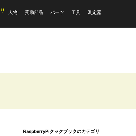
ゴリ
人物
受動部品
パーツ
工具
測定器
RaspberryPiクックブックのカテゴリ