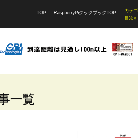
カテ
TOP
RaspberryPiクックブックTOP
目次»
事一覧