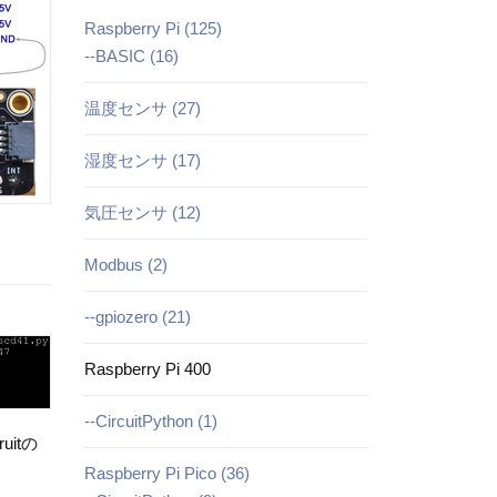
Raspberry Pi (125)
--BASIC (16)
温度センサ (27)
湿度センサ (17)
気圧センサ (12)
Modbus (2)
--gpiozero (21)
Raspberry Pi 400
--CircuitPython (1)
uitの
Raspberry Pi Pico (36)