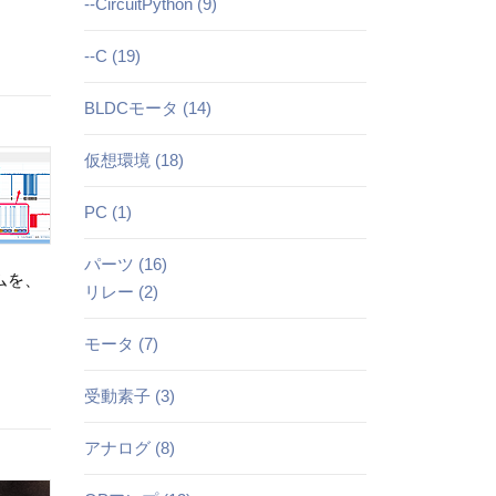
--CircuitPython (9)
--C (19)
BLDCモータ (14)
仮想環境 (18)
PC (1)
パーツ (16)
ムを、
リレー (2)
モータ (7)
受動素子 (3)
アナログ (8)