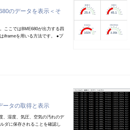
680のデータを表示＜そ
ここではBME680が出力する四
frameを用いる方法です。 ●プ
のデータの取得と表示
温度、湿度、気圧、空気の汚れのデ
device0フォルダに保存されることを確認し