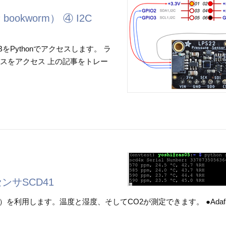
ookworm） ④ I2C
をPythonでアクセスします。 ラ
でI2Cバスをアクセス 上の記事をトレー
センサSCD41
irion）を利用します。温度と湿度、そしてCO2が測定できます。 ●Adafr