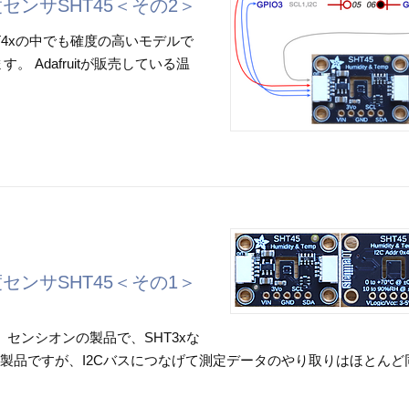
度センサSHT45＜その2＞
HT4xの中でも確度の高いモデルで
。 Adafruitが販売している温
度センサSHT45＜その1＞
。センシオンの製品で、SHT3xな
の製品ですが、I2Cバスにつなげて測定データのやり取りはほとんど