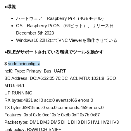
●
環境
ハードウェア Raspberry Pi 4（4GBモデル）
OS Raspberry Pi OS （64ビット）、リリース日
December 5th 2023
Windows10 22H2にてVNC Viewerを動作させている
●
BLEがサポートされている環境でツールを動かす
$
sudo hciconfig -a
hci0:
Type: Primary Bus: UART
BD Address: DC:A6:32:05:70:DC ACL MTU: 1021:8 SCO
MTU: 64:1
UP RUNNING
RX bytes:4831 acl:0 sco:0 events:466 errors:0
TX bytes:69815 acl:0 sco:0 commands:459 errors:0
Features: 0xbf 0xfe 0xcf 0xfe 0xdb 0xff 0x7b 0x87
Packet type: DM1 DM3 DM5 DH1 DH3 DH5 HV1 HV2 HV3
Link policy: RSWITCH SNIFF