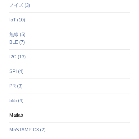
ノイズ (3)
IoT (10)
無線 (5)
BLE (7)
I2C (13)
SPI (4)
PR (3)
555 (4)
Matlab
M5STAMP C3 (2)