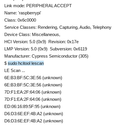
Link mode: PERIPHERAL ACCEPT
Name: 'raspberrypi'
Class: 0x6c0000
Service Classes: Rendering, Capturing, Audio, Telephony
Device Class: Miscellaneous,
HCI Version: 5.0 (0x9) Revision: 0x17e
LMP Version: 5.0 (0x9) Subversion: 0x6119
Manufacturer: Cypress Semiconductor (305)
$
sudo hcitool lescan
LE Scan ...
6E:B3:BF:5C:3E:56 (unknown)
6E:B3:BF:5C:3E:56 (unknown)
7D:F1:EA:2F:64:06 (unknown)
7D:F1:EA:2F:64:06 (unknown)
ED:06:16:89:5F:95 (unknown)
D6:D3:6E:EF:4B:A2 (unknown)
D6:D3:6E:EF:4B:A2 (unknown)