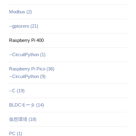
Modbus (2)
--gpiozero (21)
Raspberry Pi 400
--CircuitPython (1)
Raspberry Pi Pico (36)
--CircuitPython (9)
--C (19)
BLDCモータ (14)
仮想環境 (18)
PC (1)