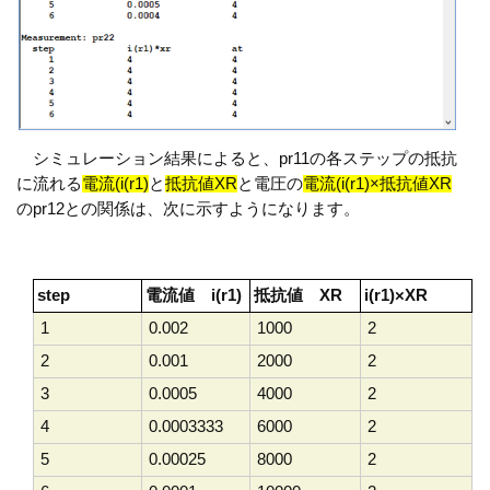
シミュレーション結果によると、pr11の各ステップの抵抗
に流れる
電流(i(r1)
と
抵抗値XR
と電圧の
電流(i(r1)×抵抗値XR
のpr12との関係は、次に示すようになります。
step
電流値 i(r1)
抵抗値 XR
i(r1)×XR
1
0.002
1000
2
2
0.001
2000
2
3
0.0005
4000
2
4
0.0003333
6000
2
5
0.00025
8000
2