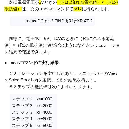
次に電源電圧が
2
Vときの
（R1に流れる電流値）×（R1の
抵抗値）
は、次の .measコマンドで
pr12
に得られます。
.meas DC pr12 FIND I(R1)*XR AT 2
同様に、電圧4V、6V、10Vのときに（R1に流れる電流
値）×（R1の抵抗値）値がどのようになるかシミュレーショ
ン結果で確認できます。
●
.measコマンドの実行結果
シミュレーションを実行したあと、メニューバーのView
＞Spice Error Logを選択して次の結果を得ます。
各ステップの抵抗値は次のようになります。
ステップ 1 xr=1000
ステップ 2 xr=2000
ステップ 3 xr=4000
ステップ 4 xr=6000
ステップ 5 xr=8000