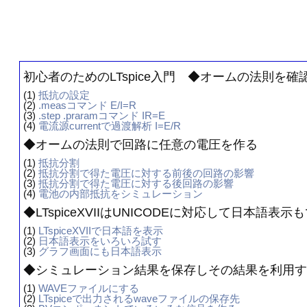
初心者のためのLTspice入門 ◆オームの法則を確
(1)
抵抗の設定
(2)
.measコマンド E/I=R
(3)
.step .praramコマンド IR=E
(4)
電流源currentで過渡解析 I=E/R
◆オームの法則で回路に任意の電圧を作る
(1)
抵抗分割
(2)
抵抗分割で得た電圧に対する前後の回路の影響
(3)
抵抗分割で得た電圧に対する後回路の影響
(4)
電池の内部抵抗をシミュレーション
◆LTspiceXVIIはUNICODEに対応して日本語表示
(1)
LTspiceXVIIで日本語を表示
(2)
日本語表示をいろいろ試す
(3)
グラフ画面にも日本語表示
◆シミュレーション結果を保存しその結果を利用す
(1)
WAVEファイルにする
(2)
LTspiceで出力されるwaveファイルの保存先