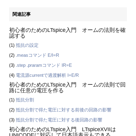
関連記事
初心者のためのLTspice入門 オームの法則を確
認する
(1)
抵抗の設定
(2)
.measコマンド E/I=R
(3)
.step .praramコマンド IR=E
(4)
電流源currentで過渡解析 I=E/R
初心者のためのLTspice入門 オームの法則で回
路に任意の電圧を作る
(1)
抵抗分割
(2)
抵抗分割で得た電圧に対する前後の回路の影響
(3)
抵抗分割で得た電圧に対する後回路の影響
初心者のためのLTspice入門 LTspiceXVIIは
UNICODEに対応して日本語表示もできる