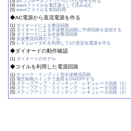
(3)
BVコンポーネントでいろいろな信号を作る
(4)
waveファイルを電圧源として読み込む
(5)
waveファイルを有効利用
◆AC電源から直流電源を作る
(1)
ダイオードによる整流回路
(2)
ダイオードによる半波整流回路に平滑回路を追加する
(3)
ダイオードによる全波整流回路
(4)
全波整流回路のリプル
(5)
レギュレータICを利用して±の安定化電源を作る
◆ダイオードの動作確認
(1)
ダイオードのモデル
◆コイルを利用した電源回路
(1)
チョーク・インプット型全波整流回路
(2)
電圧制御スイッチで負荷をON/OFFする
(3)
ステップアップ・スイッチング・レギュレータ回路（1）
(4)
ステップアップ・スイッチング・レギュレータ回路（2）
(5)
ステップアップ・スイッチング・レギュレータ回路（3）