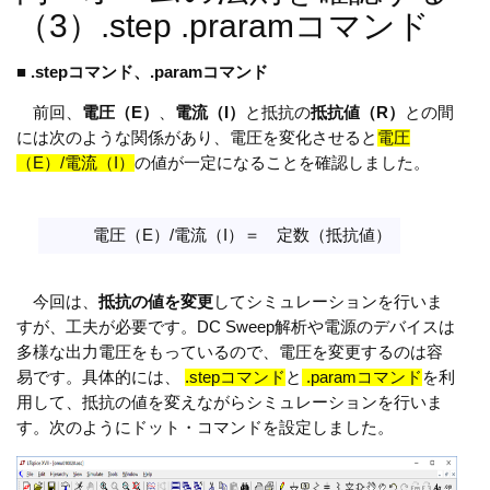
（3）.step .praramコマンド
■ .stepコマンド、.paramコマンド
前回、
電圧（E）
、
電流（I）
と抵抗の
抵抗値（R）
との間
には次のような関係があり、電圧を変化させると
電圧
（E）/電流（I）
の値が一定になることを確認しました。
電圧（E）/電流（I）＝ 定数（抵抗値）
今回は、
抵抗の値を変更
してシミュレーションを行いま
すが、工夫が必要です。DC Sweep解析や電源のデバイスは
多様な出力電圧をもっているので、電圧を変更するのは容
易です。具体的には、
.stepコマンド
と
.paramコマンド
を利
用して、抵抗の値を変えながらシミュレーションを行いま
す。次のようにドット・コマンドを設定しました。