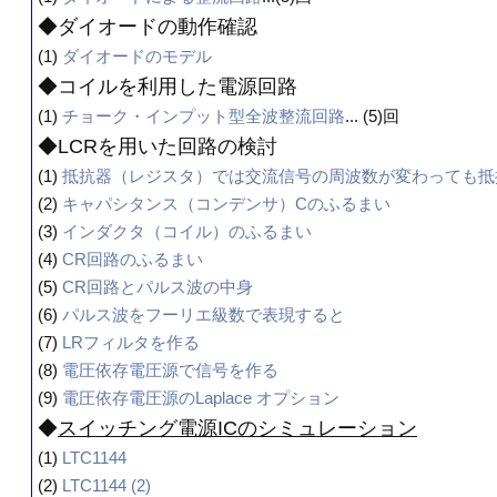
◆ダイオードの動作確認
(1)
ダイオードのモデル
◆コイルを利用した電源回路
(1)
チョーク・インプット型全波整流回路
... (5)回
◆LCRを用いた回路の検討
(1)
抵抗器（レジスタ）では交流信号の周波数が変わっても抵
(2)
キャパシタンス（コンデンサ）Cのふるまい
(3)
インダクタ（コイル）のふるまい
(4)
CR回路のふるまい
(5)
CR回路とパルス波の中身
(6)
パルス波をフーリエ級数で表現すると
(7)
LRフィルタを作る
(8)
電圧依存電圧源で信号を作る
(9)
電圧依存電圧源のLaplace オプション
◆
スイッチング電源ICのシミュレーション
(1)
LTC1144
(2)
LTC1144 (2)