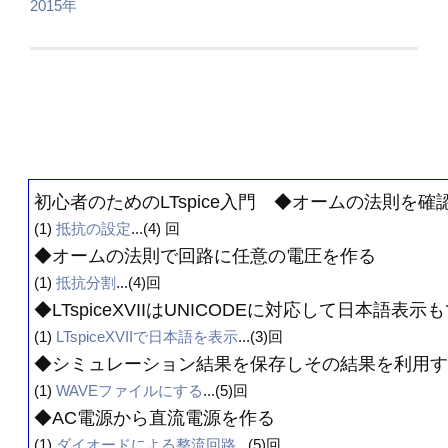
2015年
初心者のためのLTspice入門 ◆オームの法則を確
(1)
抵抗の設定
...(4) 回
◆オームの法則で回路に任意の電圧を作る
(1)
抵抗分割
...(4)回
◆LTspiceXVIIはUNICODEに対応して日本語表示
(1)
LTspiceXVIIで日本語を表示
...(3)回
◆シミュレーション結果を保存しその結果を利用す
(1)
WAVEファイルにする
...(5)回
◆AC電源から直流電源を作る
(1)
ダイオードによる整流回路
...(5)回