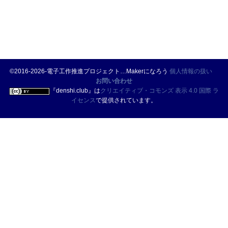
©2016-2026-電子工作推進プロジェクト…Makerになろう
個人情報の扱い
お問い合わせ
『
denshi.club
』は
クリエイティブ・コモンズ 表示 4.0 国際 ラ
イセンス
で提供されています。