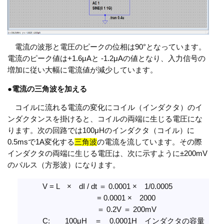
電流の波形と電圧のピークの位相は90°となっています。
電流のピーク値は+1.6μAと -1.2μAの値となり、入力信号の
増加に従い大幅に電流値が減少しています。
●
電流の三角波を加える
コイルに流れる電流の変化にコイル（インダクタ）のイ
ンダクタンスを掛けると、コイルの両端に生じる電圧にな
ります。次の回路では100μHのインダクタ（コイル）に
0.5msで1A変化する
三角波
の電流を流しています。その際
インダクタの両端に生じる電圧は、次に示すように±200mV
のパルス（方形波）になります。
V = L × dI / dt ＝ 0.0001 × 1/0.0005
= 0.0001 × 2000
＝ 0.2V ＝ 200mV
C: 100μH ＝ 0.0001H インダクタの容量