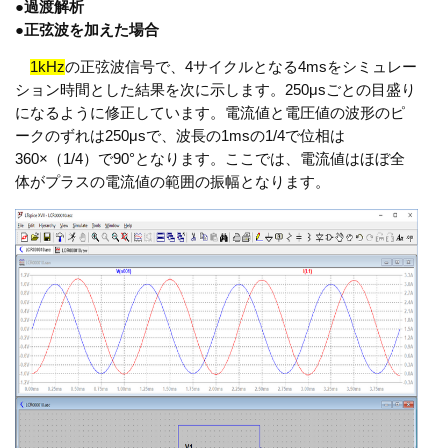
●
過渡解析
●
正弦波を加えた場合
1kHz
の正弦波信号で、4サイクルとなる4msをシミュレー
ション時間とした結果を次に示します。250μsごとの目盛り
になるように修正しています。電流値と電圧値の波形のピ
ークのずれは250μsで、波長の1msの1/4で位相は
360×（1/4）で90°となります。ここでは、電流値はほぼ全
体がプラスの電流値の範囲の振幅となります。