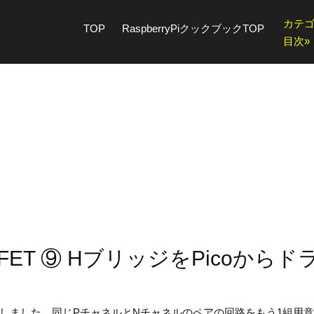
カテ
TOP
RaspberryPiクックブックTOP
目次»
とMOSFET ⑨ HブリッジをPicoからド
ました。同じPチャネルとNチャネルのペアの回路をもう1組用