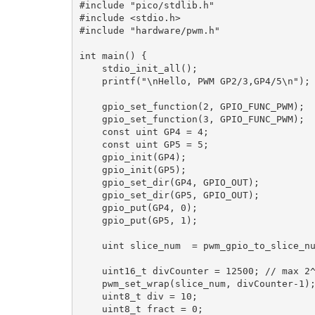
#include "pico/stdlib.h"

#include <stdio.h>

#include "hardware/pwm.h"

int main() {

    stdio_init_all();

    printf("\nHello, PWM GP2/3,GP4/5\n");

    gpio_set_function(2, GPIO_FUNC_PWM);

    gpio_set_function(3, GPIO_FUNC_PWM);

    const uint GP4 = 4;

    const uint GP5 = 5;

    gpio_init(GP4);

    gpio_init(GP5);

    gpio_set_dir(GP4, GPIO_OUT);

    gpio_set_dir(GP5, GPIO_OUT);

    gpio_put(GP4, 0);

    gpio_put(GP5, 1);

    uint slice_num  = pwm_gpio_to_slice_num(2);

    uint16_t divCounter = 12500; // max 2^16 = 65536

    pwm_set_wrap(slice_num, divCounter-1);  // 10kHz

    uint8_t div = 10;

    uint8_t fract = 0;
