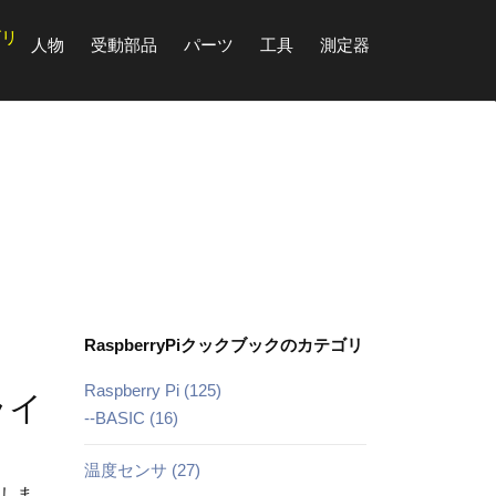
ゴリ
人物
受動部品
パーツ
工具
測定器
RaspberryPiクックブックのカテゴリ
Raspberry Pi (125)
ライ
--BASIC (16)
温度センサ (27)
意しま