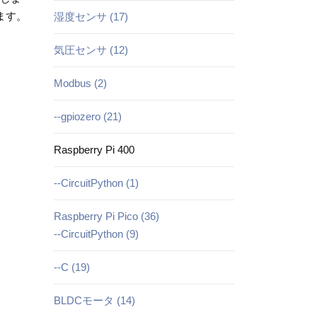
ます。
湿度センサ (17)
気圧センサ (12)
Modbus (2)
--gpiozero (21)
Raspberry Pi 400
--CircuitPython (1)
Raspberry Pi Pico (36)
--CircuitPython (9)
--C (19)
BLDCモータ (14)