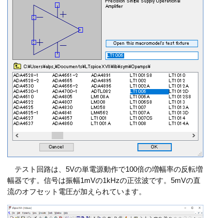
テスト回路は、5Vの単電源動作で100倍の増幅率の反転増
幅器です。信号は振幅1mVの1kHzの正弦波です。5mVの直
流のオフセット電圧が加えられています。