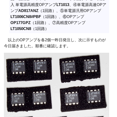
入 単電源高精度OPアンプ
LT1013
、④単電源高速OPア
ンプ
AD817ANZ
（1回路）、⑤単電源汎用OPアンプ
LT1006CN8#PBF
（1回路）、⑥OPアンプ
OP177GPZ
（1回路）、⑦高精度OPアンプ
LT1050CN8
（1回路）
以上のOPアンプを各2個一昨日発注し、次に示すものが
今日届きました。順番に確認します。