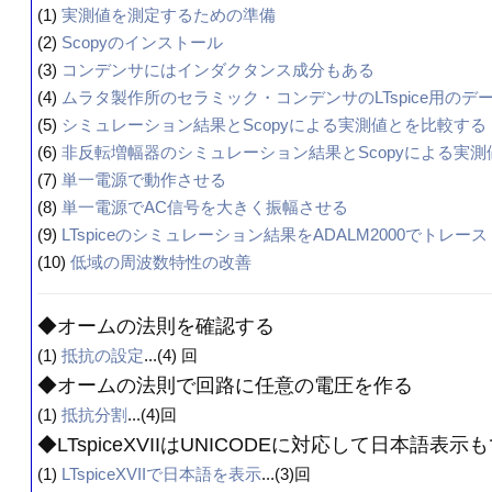
(1)
実測値を測定するための準備
(2)
Scopyのインストール
(3)
コンデンサにはインダクタンス成分もある
(4)
ムラタ製作所のセラミック・コンデンサのLTspice用のデ
(5)
シミュレーション結果とScopyによる実測値とを比較する
(6)
非反転増幅器のシミュレーション結果とScopyによる実
(7)
単一電源で動作させる
(8)
単一電源でAC信号を大きく振幅させる
(9)
LTspiceのシミュレーション結果をADALM2000でトレース
(10)
低域の周波数特性の改善
◆オームの法則を確認する
(1)
抵抗の設定
...(4) 回
◆オームの法則で回路に任意の電圧を作る
(1)
抵抗分割
...(4)回
◆LTspiceXVIIはUNICODEに対応して日本語表示
(1)
LTspiceXVIIで日本語を表示
...(3)回