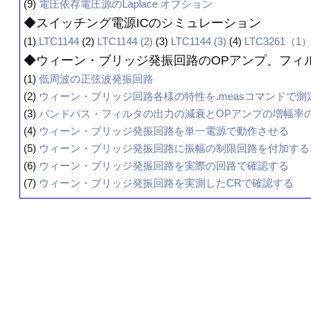
(9)
電圧依存電圧源のLaplace オプション
◆スイッチング電源ICのシミュレーション
(1)
LTC1144
(2)
LTC1144 (2)
(3)
LTC1144 (3)
(4)
LTC3261（1
◆ウィーン・ブリッジ発振回路のOPアンプ、フィ
(1)
低周波の正弦波発振回路
(2)
ウィーン・ブリッジ回路各様の特性を.measコマンドで測
(3)
バンドパス・フィルタの出力の減衰とOPアンプの増幅率
(4)
ウィーン・ブリッジ発振回路を単一電源で動作させる
(5)
ウィーン・ブリッジ発振回路に振幅の制限回路を付加する
(6)
ウィーン・ブリッジ発振回路を実際の回路で確認する
(7)
ウィーン・ブリッジ発振回路を実測したCRで確認する