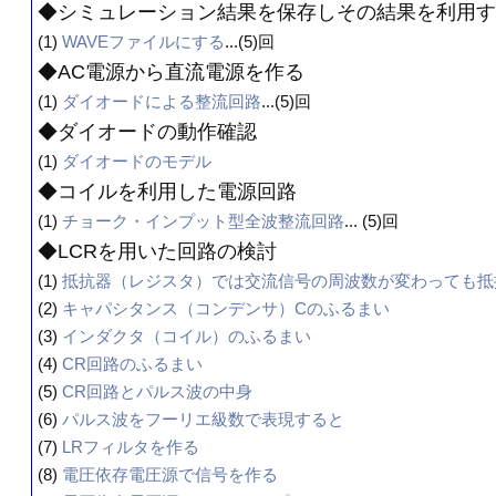
◆シミュレーション結果を保存しその結果を利用す
(1)
WAVEファイルにする
...(5)回
◆AC電源から直流電源を作る
(1)
ダイオードによる整流回路
...(5)回
◆ダイオードの動作確認
(1)
ダイオードのモデル
◆コイルを利用した電源回路
(1)
チョーク・インプット型全波整流回路
... (5)回
◆LCRを用いた回路の検討
(1)
抵抗器（レジスタ）では交流信号の周波数が変わっても抵
(2)
キャパシタンス（コンデンサ）Cのふるまい
(3)
インダクタ（コイル）のふるまい
(4)
CR回路のふるまい
(5)
CR回路とパルス波の中身
(6)
パルス波をフーリエ級数で表現すると
(7)
LRフィルタを作る
(8)
電圧依存電圧源で信号を作る